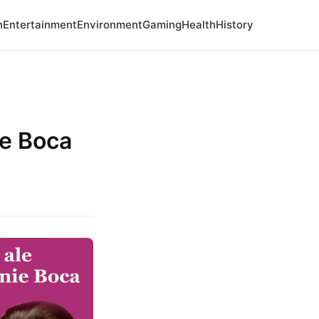
n
Entertainment
Environment
Gaming
Health
History
ie Boca