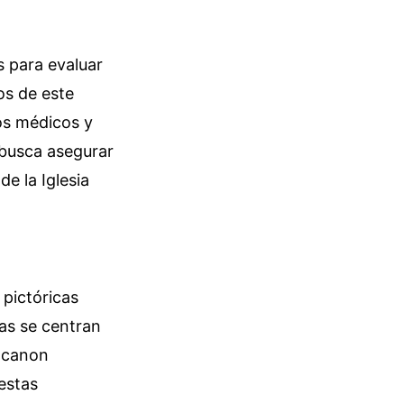
s para evaluar
os de este
os médicos y
a busca asegurar
e la Iglesia
pictóricas
cas se centran
l canon
estas