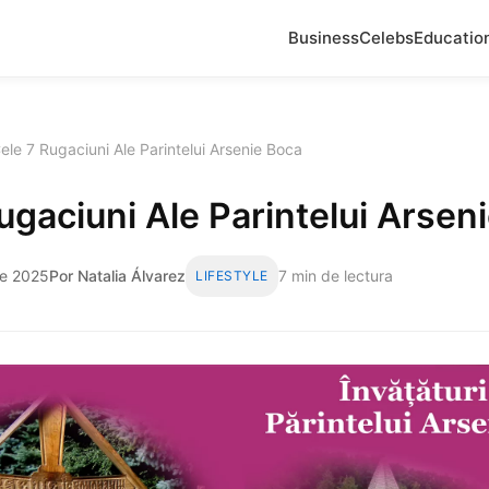
Business
Celebs
Educatio
ele 7 Rugaciuni Ale Parintelui Arsenie Boca
ugaciuni Ale Parintelui Arsen
de 2025
Por Natalia Álvarez
7 min de lectura
LIFESTYLE