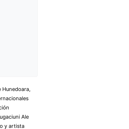
de Hunedoara,
ernacionales
ción
ugaciuni Ale
o y artista