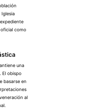
oblación
Iglesia
 expediente
 oficial como
ástica
mantiene una
. El obispo
be basarse en
erpretaciones
 veneración al
al.