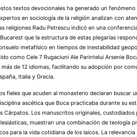
estos textos devocionales ha generado un fenómeno e
expertos en sociología de la religión analizan con aten
las religiones Radu Petrescu indicó en una conferencia
Bucarest que la estructura de estas plegarias respon
nsuelo metafísico en tiempos de inestabilidad geopolí
do como Cele 7 Rugaciuni Ale Parintelui Arsenie Boca
 más de 12 idiomas, facilitando su adopción por com
paña, Italia y Grecia.
os fieles que acuden al monasterio declaran buscar 
disciplina ascética que Boca practicaba durante su est
s Cárpatos. Los manuscritos originales, custodiados 
clesiásticas, muestran una combinación de teología p
cos para la vida cotidiana de los laicos. La relevancia