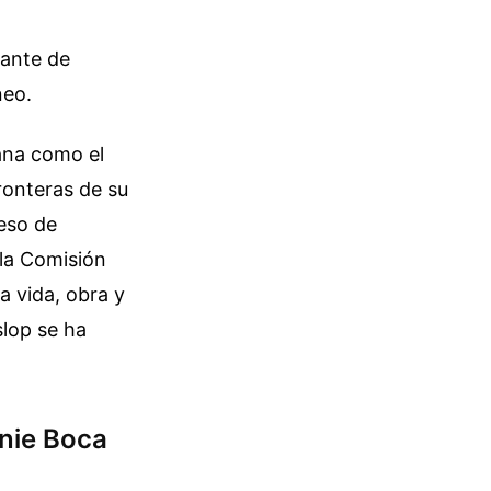
a
tante de
neo.
ana como el
ronteras de su
ceso de
 la Comisión
a vida, obra y
slop se ha
enie Boca