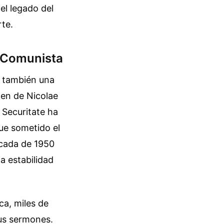
el legado del
te.
n Comunista
o también una
imen de Nicolae
 Securitate ha
fue sometido el
écada de 1950
a estabilidad
ca, miles de
sus sermones.