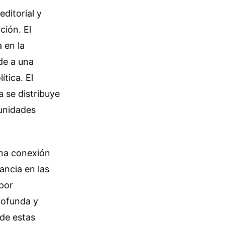
ditorial y
ción. El
 en la
de a una
tica. El
 se distribuye
unidades
una conexión
ancia en las
por
rofunda y
 de estas