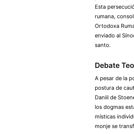
Esta persecució
rumana, consoli
Ortodoxa Ruman
enviado al Síno
santo.
Debate Teol
A pesar de la p
postura de caut
Daniil de Stoen
los dogmas esta
místicas individ
monje se transf