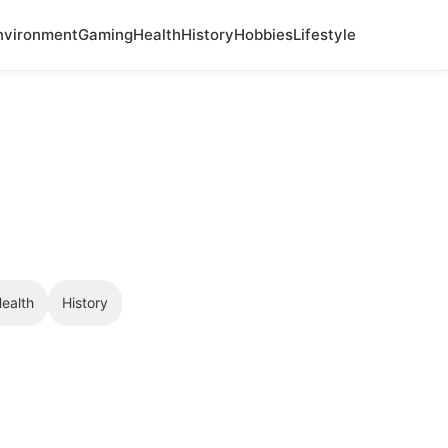
nvironment
Gaming
Health
History
Hobbies
Lifestyle
ealth
History