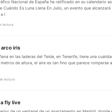
ráfico Nacional de España ha ratificado en su calendario as
de Cuándo Es Luna Llena En Julio, un evento que alcanzar
 a l
e lectura
arco iris
ana en las laderas del Teide, en Tenerife, tiene una cualidad 
metros de altura, el aire es tan fino que parece romperse al
de lectura
 fly live
perior de un ventanal de un apartamento en Madrid, donde e