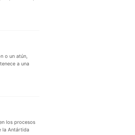
n o un atún,
rtenece a una
en los procesos
 la Antártida