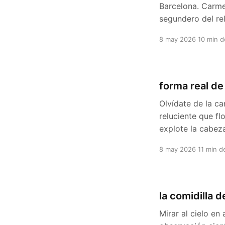
Barcelona. Carmen
segundero del re
8 may 2026
10 min d
forma real de 
Olvídate de la ca
reluciente que fl
explote la cabez
8 may 2026
11 min d
la comidilla 
Mirar al cielo en