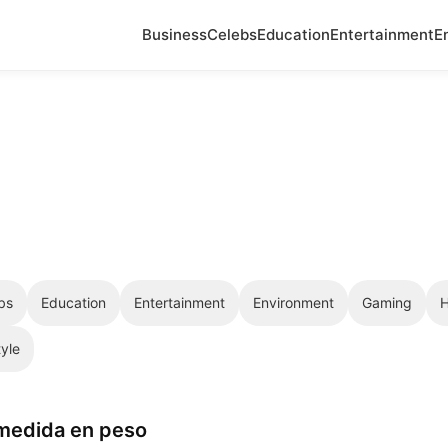
Business
Celebs
Education
Entertainment
E
bs
Education
Entertainment
Environment
Gaming
H
tyle
medida en peso