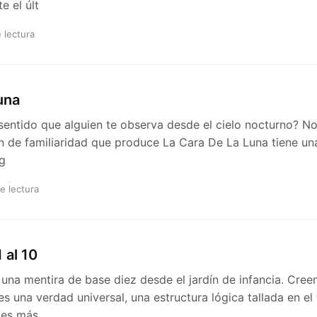
e el últ
 lectura
luna
sentido que alguien te observa desde el cielo nocturno? No
n de familiaridad que produce La Cara De La Luna tiene un
 g
e lectura
 al 10
una mentira de base diez desde el jardín de infancia. Cre
s una verdad universal, una estructura lógica tallada en el 
 es más