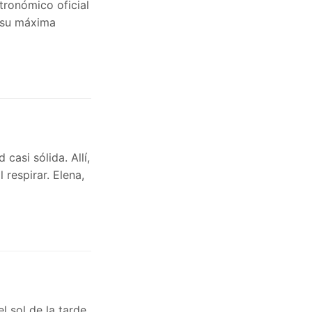
tronómico oficial
á su máxima
casi sólida. Allí,
 respirar. Elena,
l sol de la tarde