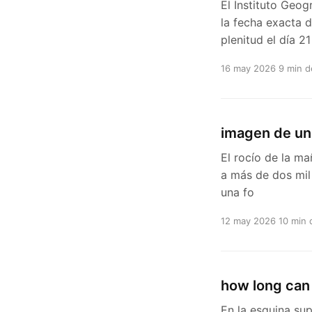
El Instituto Geog
la fecha exacta 
plenitud el día 21
16 may 2026
9 min d
imagen de un 
El rocío de la mañ
a más de dos mil 
una fo
12 may 2026
10 min 
how long can a
En la esquina su