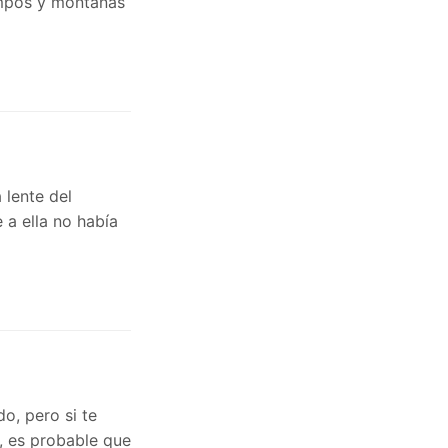
ampos y montañas
 lente del
 a ella no había
o, pero si te
, es probable que