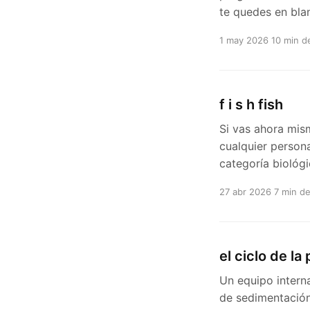
te quedes en bla
1 may 2026
10 min d
f i s h fish
Si vas ahora mis
cualquier person
categoría biológ
27 abr 2026
7 min de
el ciclo de la
Un equipo intern
de sedimentación