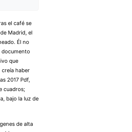
ras el café se
de Madrid, el
neado. Él no
un documento
hivo que
 creía haber
tas 2017 Pdf,
e cuadros;
, bajo la luz de
genes de alta