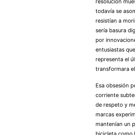
resolución mue
todavía se aso
resistían a mor
sería basura di
por innovacione
entusiastas que
representa el ú
transformara el 
Esa obsesión p
corriente subte
de respeto y me
marcas experim
mantenían un pi
bicicleta como