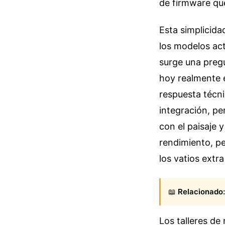
de firmware que
Esta simplicida
los modelos act
surge una pregu
hoy realmente e
respuesta técni
integración, pe
con el paisaje 
rendimiento, pe
los vatios extr
📖
Relacionado:
Los talleres de