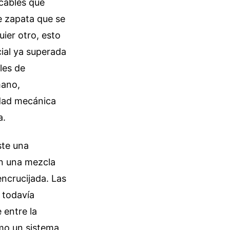
cables que
e zapata que se
uier otro, esto
ial ya superada
les de
mano,
idad mecánica
a.
ste una
on una mezcla
encrucijada. Las
 todavía
 entre la
omo un sistema