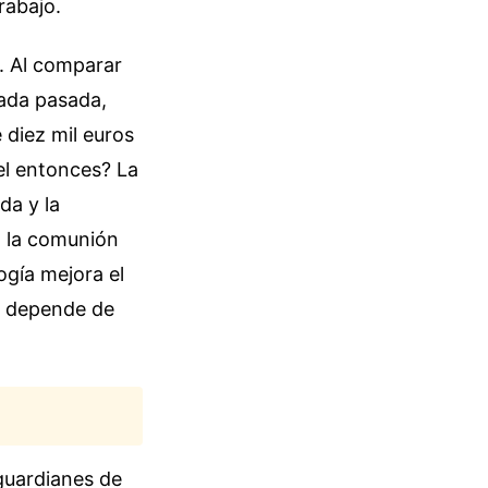
rabajo.
s. Al comparar
cada pasada,
 diez mil euros
el entonces? La
da y la
, la comunión
ogía mejora el
no depende de
guardianes de