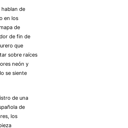
s hablan de
o en los
n mapa de
dor de fin de
turero que
ltar sobre raíces
lores neón y
lo se siente
istro de una
Española de
res, los
pieza