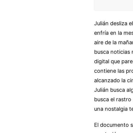
Julián desliza e
enfría en la me
aire de la maña
busca noticias 
digital que par
contiene las pr
alcanzado la ci
Julián busca a
busca el rastro
una nostalgia t
El documento se