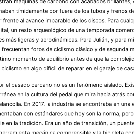
stran máquinas de carbono con acabados brillantes, 
maban tímidamente por fuera de los tubos y frenos d
ir frente al avance imparable de los discos. Para cualq
gital, un resto arqueológico de una temporada comerc
s más ligeras y aerodinámicas. Para Julián, y para mi
 frecuentan foros de ciclismo clásico y de segunda 
ltimo momento de equilibrio antes de que la complej
ciclismo en algo difícil de reparar en el garaje de cas
or el pasado cercano no es un fenómeno aislado. Exi
rránea en la cultura del pedal que mira hacia atrás c
lancolía. En 2017, la industria se encontraba en una 
entaban con estándares que hoy son la norma, pero
e en la tradición. Era un año de transición, un puente
 herramienta mecánica comprensible y la bicicleta c