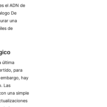
es el ADN de
alogo De
aurar una
iles de
gico
a última
ertido, para
n embargo, hay
o. Las
 con una simple
ctualizaciones