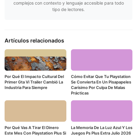
complejos con contexto y lenguaje accesible para todo
tipo de lectores.
Artículos relacionados
Por Qué El Impacto Cultural Del
Cómo Evitar Que Tu Playstation
Primer Gta Vi Trailer Cambió La
Se Convierta En Un Pisapapeles
Industria Para Siempre
Carísimo Por Culpa De Malas
Prácticas
Por Qué Vas A Tirar El Dinero
La Memoria De La Luz Azul Y Los
Este Mes Con Playstation Plus Si
Juegos Ps Plus Extra Julio 2026