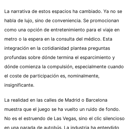
La narrativa de estos espacios ha cambiado. Ya no se
habla de lujo, sino de conveniencia. Se promocionan
como una opción de entretenimiento para el viaje en
metro o la espera en la consulta del médico. Esta
integración en la cotidianidad plantea preguntas
profundas sobre dónde termina el esparcimiento y
dónde comienza la compulsión, especialmente cuando
el coste de participación es, nominalmente,
insignificante.
La realidad en las calles de Madrid o Barcelona
muestra que el juego se ha vuelto un ruido de fondo.
No es el estruendo de Las Vegas, sino el clic silencioso
en una parada de autobús. La industria ha entendido