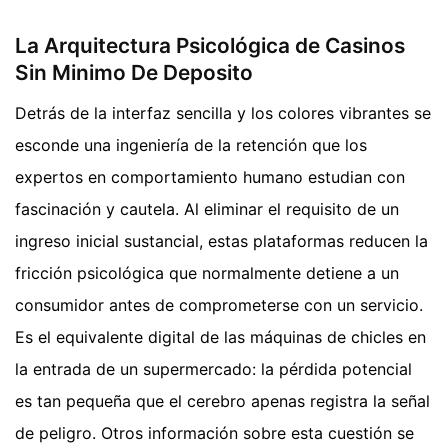
La Arquitectura Psicológica de Casinos
Sin Minimo De Deposito
Detrás de la interfaz sencilla y los colores vibrantes se
esconde una ingeniería de la retención que los
expertos en comportamiento humano estudian con
fascinación y cautela. Al eliminar el requisito de un
ingreso inicial sustancial, estas plataformas reducen la
fricción psicológica que normalmente detiene a un
consumidor antes de comprometerse con un servicio.
Es el equivalente digital de las máquinas de chicles en
la entrada de un supermercado: la pérdida potencial
es tan pequeña que el cerebro apenas registra la señal
de peligro.
Otros información sobre esta cuestión se