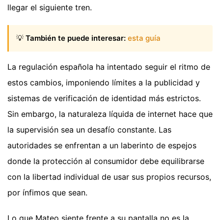
llegar el siguiente tren.
💡
También te puede interesar:
esta guía
La regulación española ha intentado seguir el ritmo de
estos cambios, imponiendo límites a la publicidad y
sistemas de verificación de identidad más estrictos.
Sin embargo, la naturaleza líquida de internet hace que
la supervisión sea un desafío constante. Las
autoridades se enfrentan a un laberinto de espejos
donde la protección al consumidor debe equilibrarse
con la libertad individual de usar sus propios recursos,
por ínfimos que sean.
Lo que Mateo siente frente a su pantalla no es la