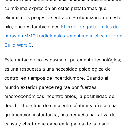
su máxima expresión en estas plataformas que
eliminan los peajes de entrada.
Profundizando en este
hilo, puedes también leer:
El error de gastar miles de
horas en MMO tradicionales sin entender el cambio de
Guild Wars 3
.
Esta mutación no es casual ni puramente tecnológica;
es una respuesta a una necesidad psicológica de
control en tiempos de incertidumbre. Cuando el
mundo exterior parece regirse por fuerzas
macroeconómicas incontrolables, la posibilidad de
decidir el destino de cincuenta céntimos ofrece una
gratificación instantánea, una pequeña narrativa de
causa y efecto que cabe en la palma de la mano.