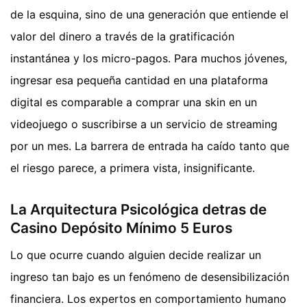
de la esquina, sino de una generación que entiende el
valor del dinero a través de la gratificación
instantánea y los micro-pagos. Para muchos jóvenes,
ingresar esa pequeña cantidad en una plataforma
digital es comparable a comprar una skin en un
videojuego o suscribirse a un servicio de streaming
por un mes. La barrera de entrada ha caído tanto que
el riesgo parece, a primera vista, insignificante.
La Arquitectura Psicológica detras de
Casino Depósito Mínimo 5 Euros
Lo que ocurre cuando alguien decide realizar un
ingreso tan bajo es un fenómeno de desensibilización
financiera. Los expertos en comportamiento humano