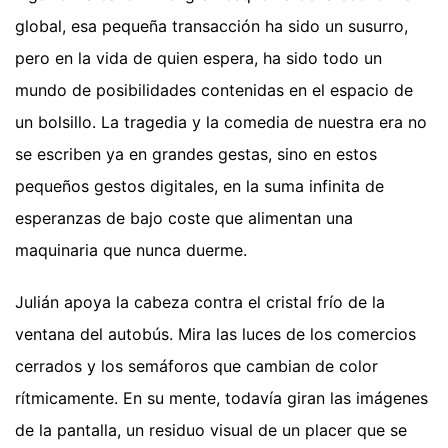
global, esa pequeña transacción ha sido un susurro,
pero en la vida de quien espera, ha sido todo un
mundo de posibilidades contenidas en el espacio de
un bolsillo. La tragedia y la comedia de nuestra era no
se escriben ya en grandes gestas, sino en estos
pequeños gestos digitales, en la suma infinita de
esperanzas de bajo coste que alimentan una
maquinaria que nunca duerme.
Julián apoya la cabeza contra el cristal frío de la
ventana del autobús. Mira las luces de los comercios
cerrados y los semáforos que cambian de color
rítmicamente. En su mente, todavía giran las imágenes
de la pantalla, un residuo visual de un placer que se