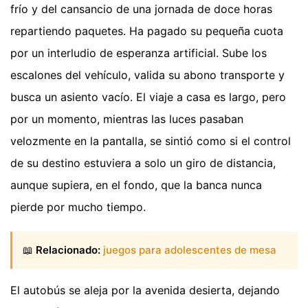
frío y del cansancio de una jornada de doce horas
repartiendo paquetes. Ha pagado su pequeña cuota
por un interludio de esperanza artificial. Sube los
escalones del vehículo, valida su abono transporte y
busca un asiento vacío. El viaje a casa es largo, pero
por un momento, mientras las luces pasaban
velozmente en la pantalla, se sintió como si el control
de su destino estuviera a solo un giro de distancia,
aunque supiera, en el fondo, que la banca nunca
pierde por mucho tiempo.
📖
Relacionado:
juegos para adolescentes de mesa
El autobús se aleja por la avenida desierta, dejando