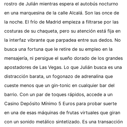
rostro de Julián mientras espera el autobús nocturno
en una marquesina de la calle Alcalá. Son las once de
la noche. El frío de Madrid empieza a filtrarse por las
costuras de su chaqueta, pero su atención está fija en
la interfaz vibrante que parpadea entre sus dedos. No
busca una fortuna que le retire de su empleo en la
mensajería, ni persigue el sueño dorado de los grandes
apostadores de Las Vegas. Lo que Julián busca es una
distracción barata, un fogonazo de adrenalina que
cueste menos que un gin-tonic en cualquier bar del
barrio. Con un par de toques rápidos, accede a un
Casino Depósito Mínimo 5 Euros para probar suerte
en una de esas máquinas de frutas virtuales que giran
con un sonido metálico sintetizado. Es una transacción