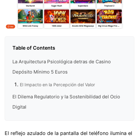
Table of Contents
La Arquitectura Psicológica detras de Casino
Depósito Mínimo 5 Euros
El Impacto en la Percepción del Valor
El Dilema Regulatorio y la Sostenibilidad del Ocio
Digital
El reflejo azulado de la pantalla del teléfono ilumina el