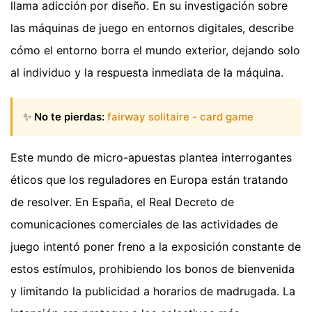
llama adicción por diseño. En su investigación sobre
las máquinas de juego en entornos digitales, describe
cómo el entorno borra el mundo exterior, dejando solo
al individuo y la respuesta inmediata de la máquina.
✨
No te pierdas:
fairway solitaire - card game
Este mundo de micro-apuestas plantea interrogantes
éticos que los reguladores en Europa están tratando
de resolver. En España, el Real Decreto de
comunicaciones comerciales de las actividades de
juego intentó poner freno a la exposición constante de
estos estímulos, prohibiendo los bonos de bienvenida
y limitando la publicidad a horarios de madrugada. La