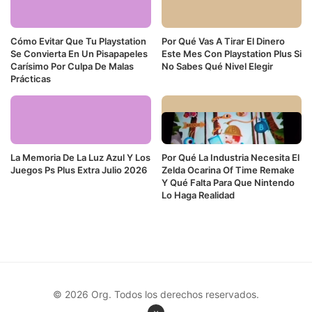
Cómo Evitar Que Tu Playstation
Por Qué Vas A Tirar El Dinero
Se Convierta En Un Pisapapeles
Este Mes Con Playstation Plus Si
Carísimo Por Culpa De Malas
No Sabes Qué Nivel Elegir
Prácticas
La Memoria De La Luz Azul Y Los
Por Qué La Industria Necesita El
Juegos Ps Plus Extra Julio 2026
Zelda Ocarina Of Time Remake
Y Qué Falta Para Que Nintendo
Lo Haga Realidad
© 2026 Org. Todos los derechos reservados.