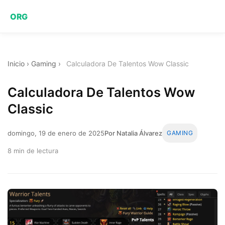
ORG
Inicio
›
Gaming
›
Calculadora De Talentos Wow Classic
Calculadora De Talentos Wow
Classic
domingo, 19 de enero de 2025
Por Natalia Álvarez
GAMING
8 min de lectura