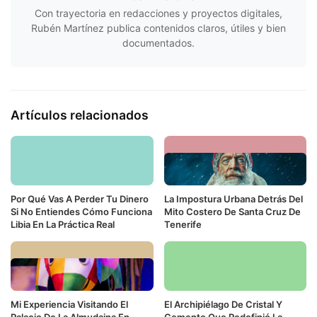
Con trayectoria en redacciones y proyectos digitales,
Rubén Martínez publica contenidos claros, útiles y bien
documentados.
Artículos relacionados
Por Qué Vas A Perder Tu Dinero
La Impostura Urbana Detrás Del
Si No Entiendes Cómo Funciona
Mito Costero De Santa Cruz De
Libia En La Práctica Real
Tenerife
Mi Experiencia Visitando El
El Archipiélago De Cristal Y
Palacio De La Almudaina En
Cemento Que Redefinió La