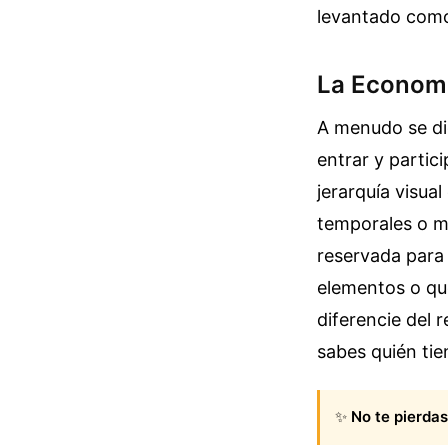
levantado como
La Economía
A menudo se di
entrar y partici
jerarquía visua
temporales o mo
reservada para
elementos o que
diferencie del 
sabes quién tie
✨
No te pierdas