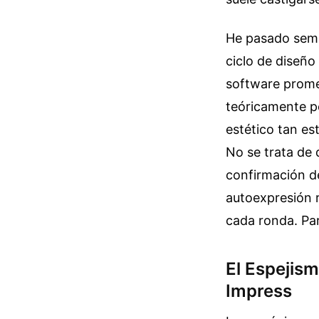
He pasado sema
ciclo de diseño
software promet
teóricamente p
estético tan est
No se trata de 
confirmación de
autoexpresión r
cada ronda.
Pa
El Espejism
Impress