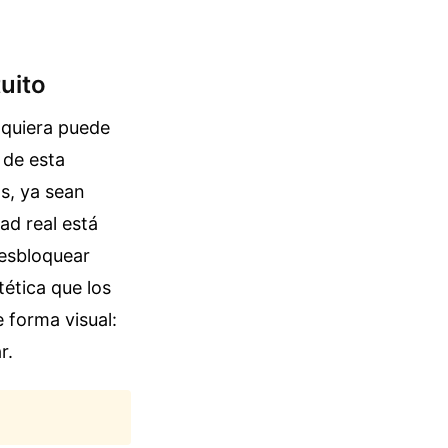
uito
lquiera puede
 de esta
os, ya sean
ad real está
desbloquear
ética que los
e forma visual:
r.