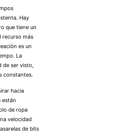
iempos
ustenta. Hay
ro que tiene un
el recurso más
reación es un
iempo. La
 de ser visto,
os constantes.
irar hacia
e están
olo de ropa
una velocidad
asarelas de bits