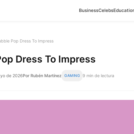
Business
Celebs
Educatio
ubble Pop Dress To Impress
Pop Dress To Impress
ayo de 2026
Por Rubén Martínez
9 min de lectura
GAMING