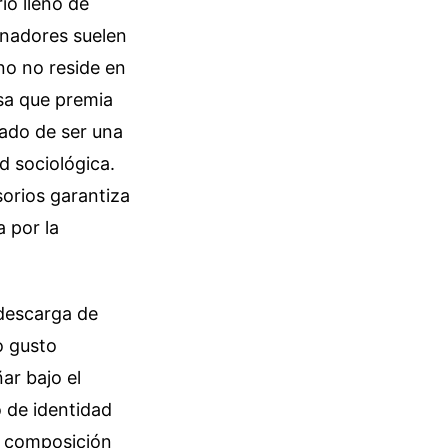
io lleno de
anadores suelen
no no reside en
asa que premia
ejado de ser una
d sociológica.
orios garantiza
 por la
 descarga de
o gusto
ar bajo el
 de identidad
la composición