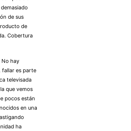
a demasiado
ión de sus
 producto de
da.
Cobertura
. No hay
 fallar es parte
ica televisada
r la que vemos
que pocos están
onocidos en una
castigando
unidad ha