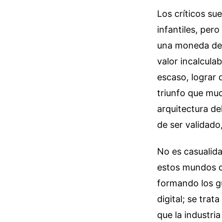
Los críticos s
infantiles, per
una moneda de 
valor incalcula
escaso, lograr 
triunfo que muc
arquitectura de
de ser validado
No es casualid
estos mundos c
formando los g
digital; se tra
que la industri