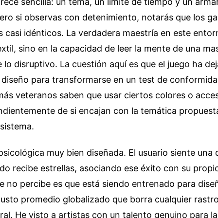
ece sencilla: un tema, un límite de tiempo y un armar
Pero si observas con detenimiento, notarás que los g
s casi idénticos. La verdadera maestría en este entor
extil, sino en la capacidad de leer la mente de una m
e lo disruptivo. La cuestión aquí es que el juego ha d
 diseño para transformarse en un test de conformida
más veteranos saben que usar ciertos colores o acces
ndientemente de si encajan con la temática propuesta
 sistema.
sicológica muy bien diseñada. El usuario siente una
 recibe estrellas, asociando ese éxito con su propi
e no percibe es que está siendo entrenado para diseñ
usto promedio globalizado que borra cualquier rastro
ural. He visto a artistas con un talento genuino para 