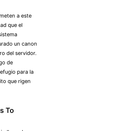
meten a este
tad que el
 sistema
aurado un canon
ro del servidor.
sgo de
efugio para la
ito que rigen
ss To