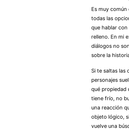
Es muy común q
todas las opcio
que hablar con 
relleno. En mi 
diálogos no son
sobre la histor
Si te saltas las
personajes sue
qué propiedad 
tiene frío, no 
una reacción qu
objeto lógico, s
vuelve una búsq