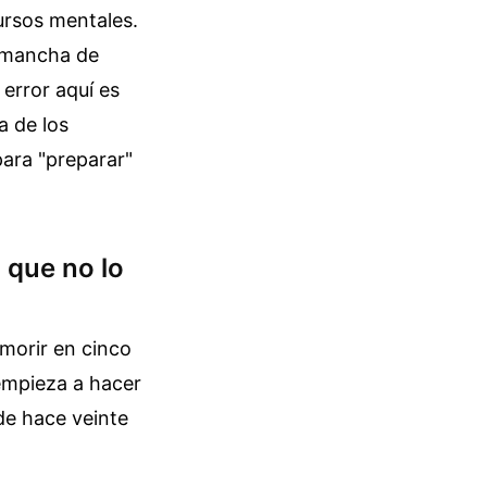
cursos mentales.
a mancha de
 error aquí es
a de los
para "preparar"
 que no lo
morir en cinco
empieza a hacer
sde hace veinte