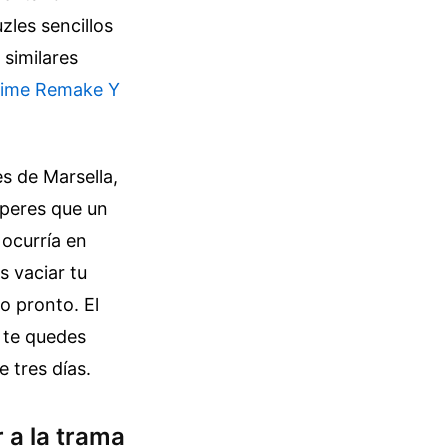
zles sencillos
 similares
 Time Remake Y
s de Marsella,
speres que un
 ocurría en
s vaciar tu
o pronto. El
 te quedes
 tres días.
r a la trama