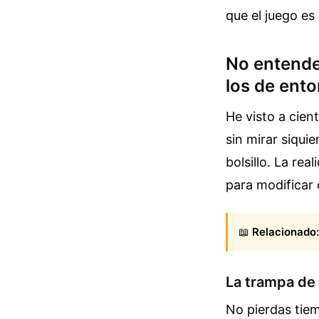
que el juego es 
No entender
los de ent
He visto a cien
sin mirar siqui
bolsillo. La rea
para modificar 
📖
Relacionado:
La trampa de 
No pierdas tiem