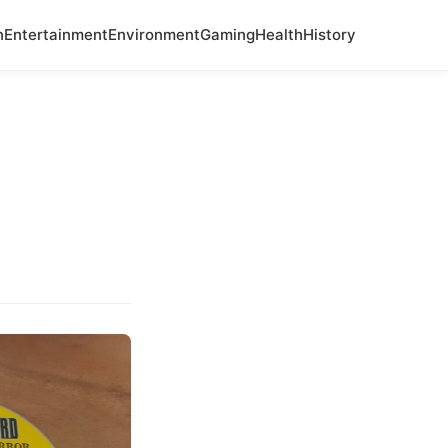
n
Entertainment
Environment
Gaming
Health
History