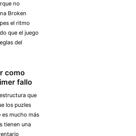
orque no
ona Broken
pes el ritmo
ndo que el juego
eglas del
or como
imer fallo
estructura que
e los puzles
te es mucho más
es tienen una
ventario