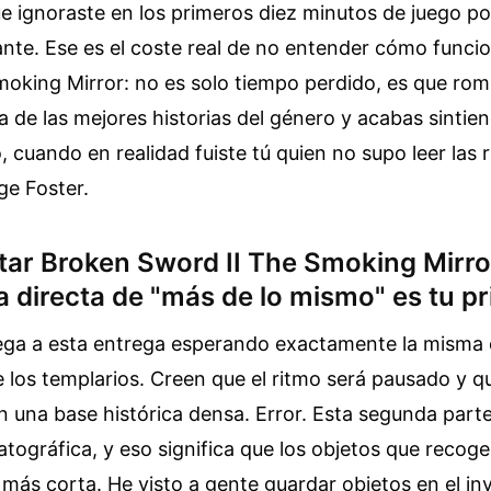
e ignoraste en los primeros diez minutos de juego p
ante. Ese es el coste real de no entender cómo funci
oking Mirror: no es solo tiempo perdido, es que rom
a de las mejores historias del género y acabas sintie
 cuando en realidad fuiste tú quien no supo leer las r
ge Foster.
atar Broken Sword II The Smoking Mirr
 directa de "más de lo mismo" es tu pr
ega a esta entrega esperando exactamente la misma 
 los templarios. Creen que el ritmo será pausado y qu
n una base histórica densa. Error. Esta segunda par
matográfica, y eso significa que los objetos que recog
 más corta. He visto a gente guardar objetos en el in