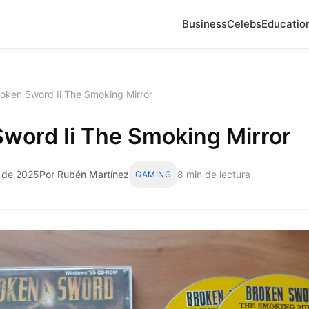
Business
Celebs
Educatio
oken Sword Ii The Smoking Mirror
word Ii The Smoking Mirror
o de 2025
Por Rubén Martínez
8 min de lectura
GAMING