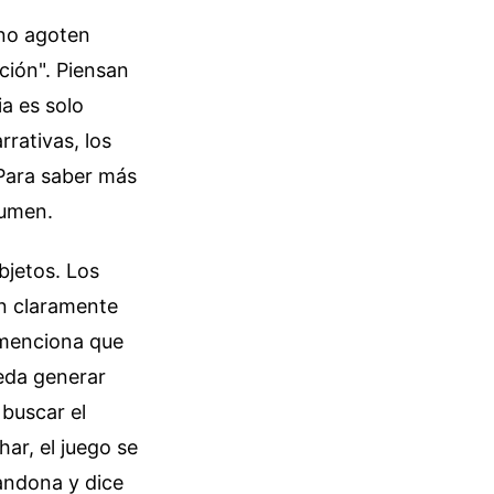
 no agoten
ción". Piensan
a es solo
rrativas, los
Para saber más
sumen.
objetos. Los
an claramente
 menciona que
ueda generar
 buscar el
har, el juego se
andona y dice