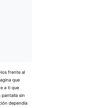
ios frente al
magina que
e a ti que
 pantalla sin
ución dependía