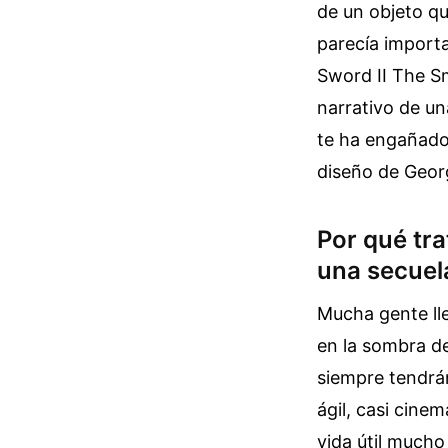
de un objeto qu
parecía import
Sword II The Sm
narrativo de un
te ha engañado,
diseño de Geor
Por qué tr
una secuela
Mucha gente ll
en la sombra de
siempre tendrá
ágil, casi cine
vida útil mucho