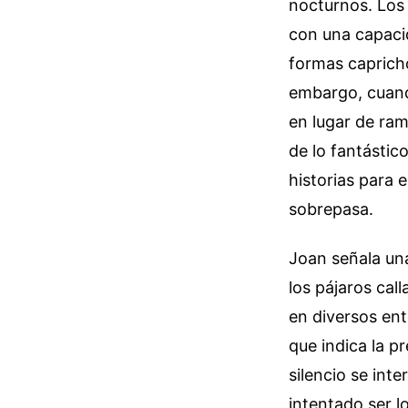
nocturnos. Los 
con una capacid
formas capricho
embargo, cuand
en lugar de ram
de lo fantástic
historias para 
sobrepasa.
Joan señala una
los pájaros cal
en diversos ent
que indica la p
silencio se int
intentado ser l