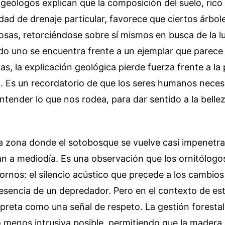
geólogos explican que la composición del suelo, rico
ad de drenaje particular, favorece que ciertos árbo
sas, retorciéndose sobre sí mismos en busca de la lu
o uno se encuentra frente a un ejemplar que parece
as, la explicación geológica pierde fuerza frente a la 
o. Es un recordatorio de que los seres humanos nece
entender lo que nos rodea, para dar sentido a la belle
 zona donde el sotobosque se vuelve casi impenetrable
lan a mediodía. Es una observación que los ornitólog
ornos: el silencio acústico que precede a los cambios
resencia de un depredador. Pero en el contexto de est
erpreta como una señal de respeto. La gestión forestal
o menos intrusiva posible, permitiendo que la madera