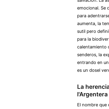
salvación. La a
emocional. Se d
para adentrarse
aumenta, la tem
sutil pero defi
para la biodive
calentamiento q
senderos, la ex
entrando en un
es un dosel verd
La herencia
l'Argentera
El nombre que 