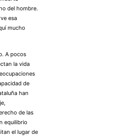
mano del hombre.
rve esa
aquí mucho
so. A pocos
ctan la vida
preocupaciones
capacidad de
Cataluña han
je,
derecho de las
n equilibrio
tan el lugar de