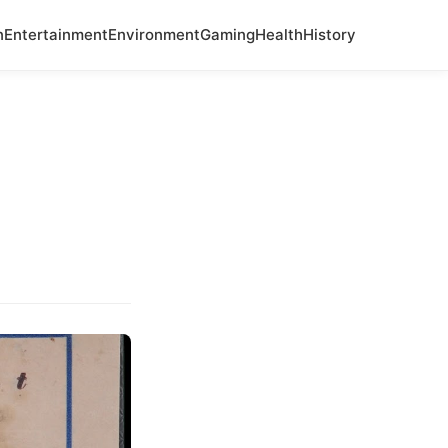
n
Entertainment
Environment
Gaming
Health
History