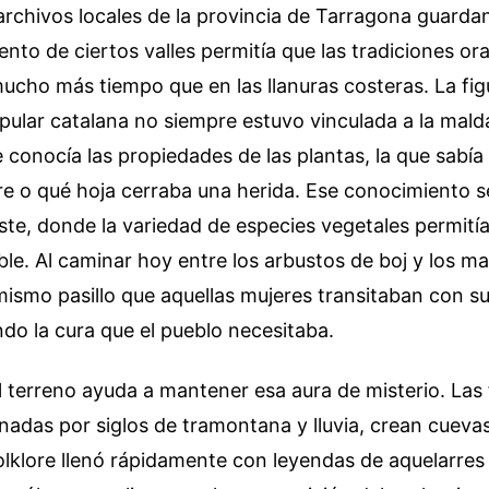
 archivos locales de la provincia de Tarragona guarda
ento de ciertos valles permitía que las tradiciones ora
ucho más tiempo que en las llanuras costeras. La figu
opular catalana no siempre estuvo vinculada a la mal
e conocía las propiedades de las plantas, la que sabía
re o qué hoja cerraba una herida. Ese conocimiento s
te, donde la variedad de especies vegetales permití
ble. Al caminar hoy entre los arbustos de boj y los m
mismo pasillo que aquellas mujeres transitaban con s
do la cura que el pueblo necesitaba.
l terreno ayuda a mantener esa aura de misterio. La
nadas por siglos de tramontana y lluvia, crean cuevas
folklore llenó rápidamente con leyendas de aquelarre