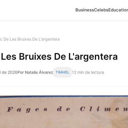
Business
Celebs
Educatio
c De Les Bruixes De L'argentera
Les Bruixes De L'argentera
l de 2026
Por Natalia Álvarez
12 min de lectura
TRAVEL