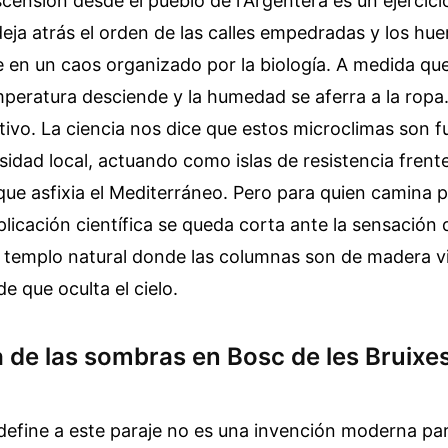
scensión desde el pueblo de l'Argentera es un ejercici
eja atrás el orden de las calles empedradas y los hu
 en un caos organizado por la biología. A medida que
peratura desciende y la humedad se aferra a la ropa
nitivo. La ciencia nos dice que estos microclimas son
rsidad local, actuando como islas de resistencia frente
ue asfixia el Mediterráneo. Pero para quien camina p
plicación científica se queda corta ante la sensación 
 templo natural donde las columnas son de madera vi
e que oculta el cielo.
 de las sombras en Bosc de les Bruixe
define a este paraje no es una invención moderna par