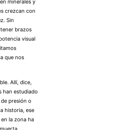
 en minerales y
les crezcan con
z. Sin
 tener brazos
potencia visual
sitamos
za que nos
. Allí, dice,
os han estudiado
 de presión o
a historia, ese
 en la zona ha
 muerta