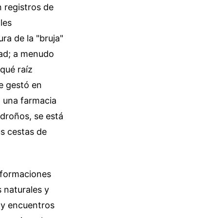
n registros de
les
ra de la "bruja"
dad; a menudo
 qué raíz
e gestó en
a una farmacia
adroños, se está
us cestas de
s formaciones
 naturales y
s y encuentros