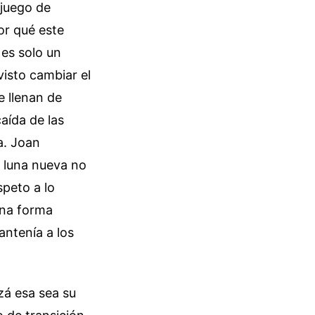
 juego de
or qué este
es solo un
visto cambiar el
e llenan de
caída de las
a. Joan
e luna nueva no
speto a lo
una forma
ntenía a los
zá esa sea su