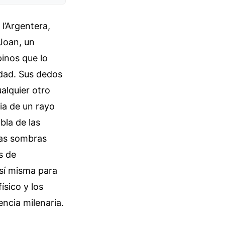
l’Argentera,
 Joan, un
inos que lo
edad. Sus dedos
alquier otro
ria de un rayo
bla de las
las sombras
s de
 sí misma para
ísico y los
ncia milenaria.