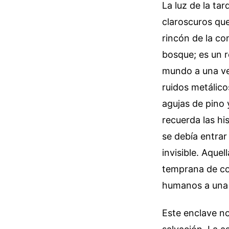
La luz de la tar
claroscuros que
rincón de la c
bosque; es un r
mundo a una vel
ruidos metálicos
agujas de pino 
recuerda las hi
se debía entrar
invisible. Aque
temprana de co
humanos a una d
Este enclave no