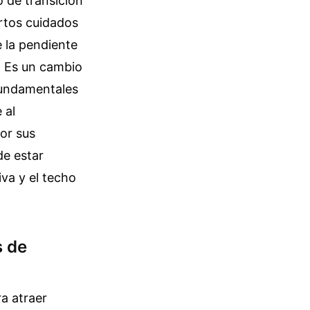
o de transición
ertos cuidados
 la pendiente
. Es un cambio
 fundamentales
 al
or sus
de estar
va y el techo
s de
a atraer