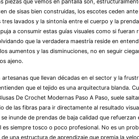
s piezas que vemos en pantalla son, estructuralment
en de sisas bien construidas, los escotes ceden ante 
 tres lavados y la sintonía entre el cuerpo y la prend
uja a consumir estas guías visuales como si fueran 
olvidando que la verdadera maestría reside en entend
los aumentos y las disminuciones, no en seguir cieg
os ajeno.
artesanas que llevan décadas en el sector y la frust
 entienden que el tejido es una arquitectura blanda. C
lusas De Crochet Modernas Paso A Paso, suele saltars
io de las fibras para ir directamente al resultado visu
se inunde de prendas de baja calidad que refuerzan e
l es siempre tosco o poco profesional. No es un prob
o de una estructura de aprendizaje que premia la velo