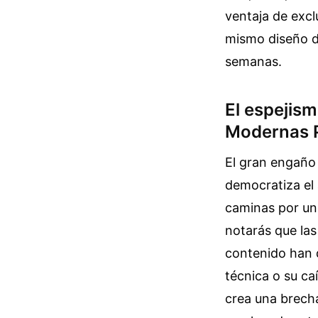
ventaja de excl
mismo diseño d
semanas.
El espejism
Modernas 
El gran engaño 
democratiza el 
caminas por un
notarás que la
contenido han d
técnica o su ca
crea una brecha