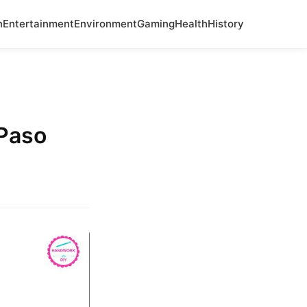
n
Entertainment
Environment
Gaming
Health
History
Paso