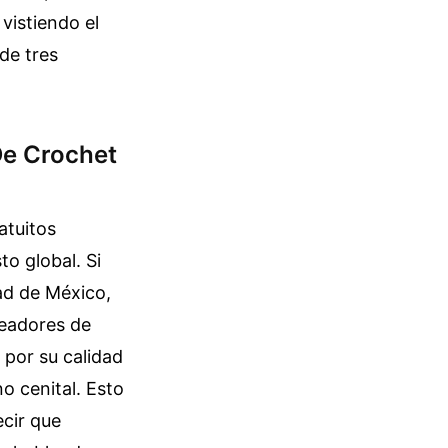
vistiendo el
de tres
 De Crochet
atuitos
to global. Si
ad de México,
readores de
 por su calidad
o cenital. Esto
ecir que