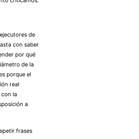
nto criticamos.
 ejecutores de
basta con saber
ender por qué
iámetro de la
nes porque el
ión real
 con la
sposición a
epetir frases