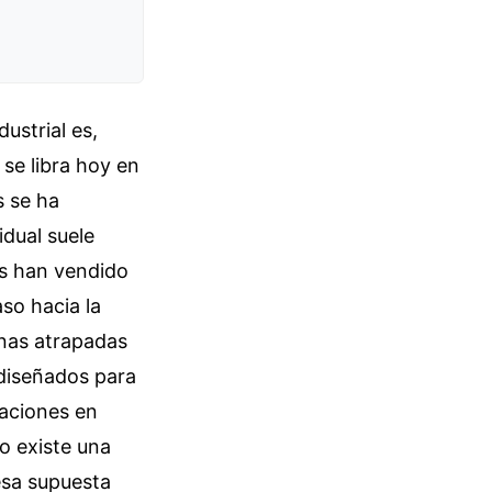
ustrial es,
 se libra hoy en
s se ha
dual suele
os han vendido
so hacia la
onas atrapadas
 diseñados para
zaciones en
o existe una
esa supuesta