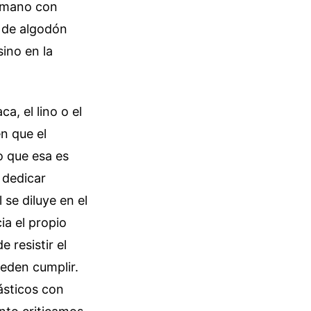
a mano con
l de algodón
sino en la
, el lino o el
n que el
o que esa es
 dedicar
 se diluye en el
ia el propio
 resistir el
ueden cumplir.
ásticos con