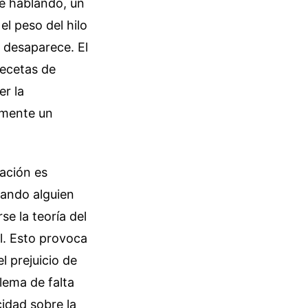
e hablando, un
el peso del hilo
a desaparece. El
recetas de
er la
amente un
ración es
uando alguien
e la teoría del
al. Esto provoca
l prejuicio de
lema de falta
cidad sobre la