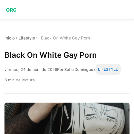
ORG
Inicio
›
Lifestyle
›
Black On White Gay Porn
Black On White Gay Porn
viernes, 24 de abril de 2026
Por Sofía Domínguez
LIFESTYLE
8 min de lectura