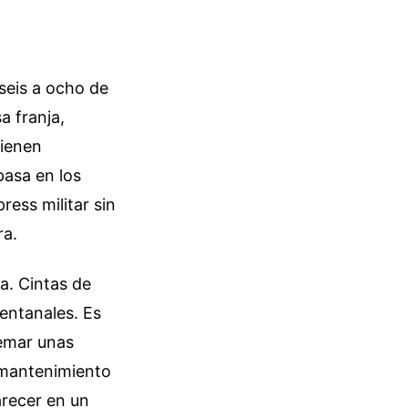
seis a ocho de
a franja,
Tienen
pasa en los
ress militar sin
ra.
a. Cintas de
ventanales. Es
uemar unas
 mantenimiento
arecer en un