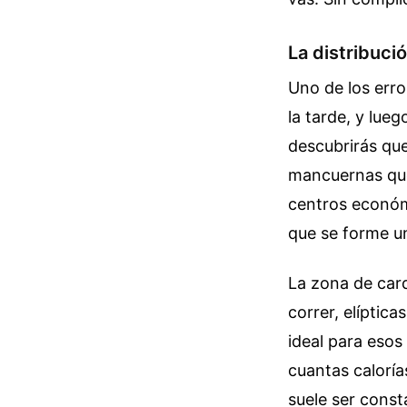
La distribuci
Uno de los erro
la tarde, y lue
descubrirás que
mancuernas que
centros económi
que se forme un
La zona de card
correr, elíptica
ideal para esos
cuantas calorí
suele ser const