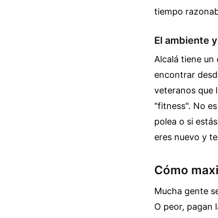
tiempo razonab
El ambiente y
Alcalá tiene un
encontrar desd
veteranos que l
"fitness". No es
polea o si está
eres nuevo y t
Cómo maximi
Mucha gente se 
O peor, pagan l