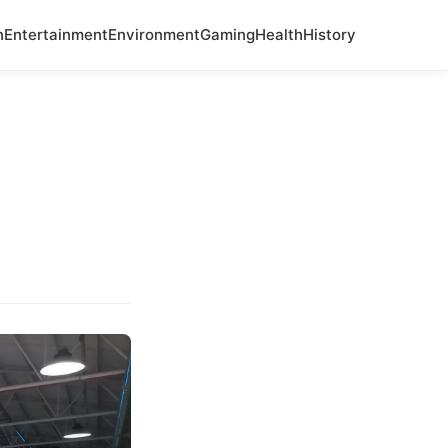
n
Entertainment
Environment
Gaming
Health
History