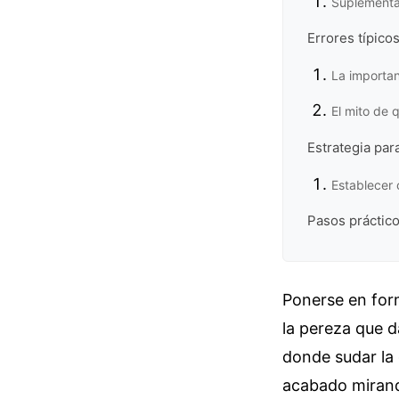
Suplementac
Errores típicos
La importan
El mito de 
Estrategia pa
Establecer o
Pasos práctic
Ponerse en forma
la pereza que d
donde sudar la 
acabado mirando