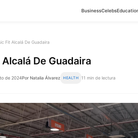
Business
Celebs
Educatio
ic Fit Alcalá De Guadaira
t Alcalá De Guadaira
to de 2024
Por Natalia Álvarez
11 min de lectura
HEALTH