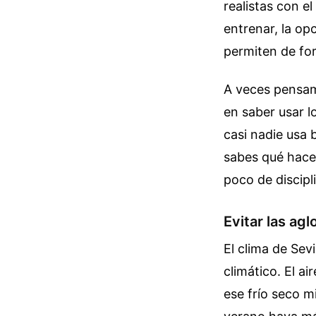
realistas con e
entrenar, la o
permiten de for
A veces pensam
en saber usar l
casi nadie usa 
sabes qué hacer
poco de discipl
Evitar las ag
El clima de Sev
climático. El ai
ese frío seco m