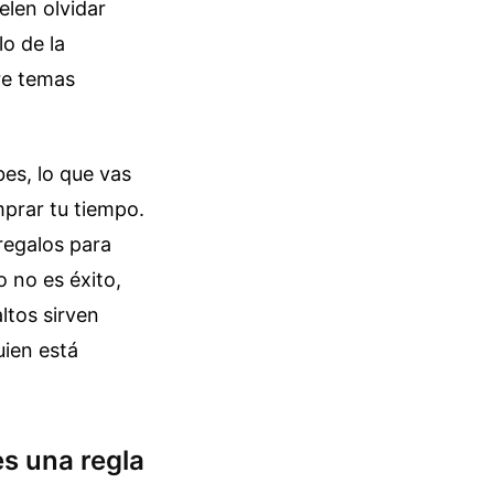
elen olvidar
o de la
re temas
es, lo que vas
mprar tu tiempo.
regalos para
o no es éxito,
ltos sirven
uien está
s una regla