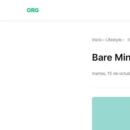
ORG
Inicio
›
Lifestyle
›
B
Bare Mi
martes, 15 de octu