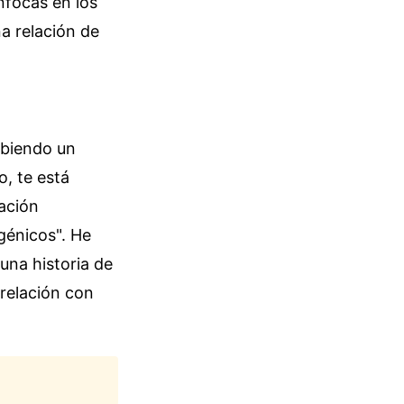
nfocas en los
a relación de
ibiendo un
o, te está
ación
génicos". He
una historia de
 relación con