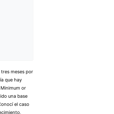
 tres meses por
gía que hay
e Minimum or
uido una base
Conocí el caso
ecimiento,