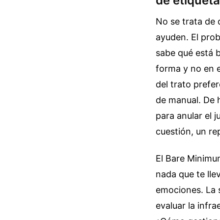
de etiqueta
No se trata de 
ayuden. El prob
sabe qué está b
forma y no en 
del trato pref
de manual. De 
para anular el j
cuestión, un r
El Bare Minimum
nada que te llev
emociones. La s
evaluar la inf