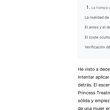
La trampa 
La realidad d
El antes y el 
El coste ocult
Verificación de
He visto a dec
intentar aplica
detrás. El esce
Princess Treat
sólida y empiez
de una mujer en