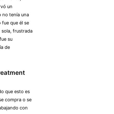
rvó un
ro no tenía una
 fue que él se
 sola, frustrada
fue su
ía de
Treatment
o que esto es
 se compra o se
rabajando con