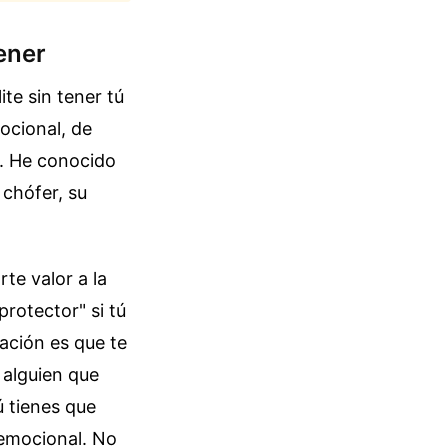
ener
te sin tener tú
ocional, de
o. He conocido
 chófer, su
te valor a la
protector" si tú
ación es que te
a alguien que
ú tienes que
 emocional. No