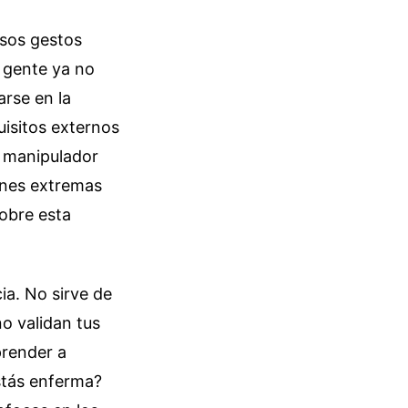
esos gestos
a gente ya no
arse en la
isitos externos
n manipulador
ones extremas
obre esta
ia. No sirve de
no validan tus
prender a
stás enferma?