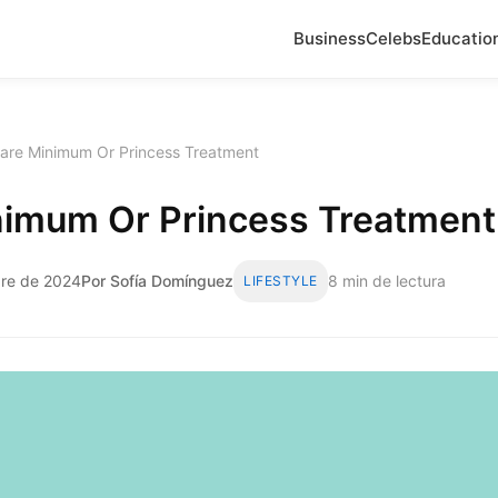
Business
Celebs
Educatio
are Minimum Or Princess Treatment
nimum Or Princess Treatment
bre de 2024
Por Sofía Domínguez
8 min de lectura
LIFESTYLE