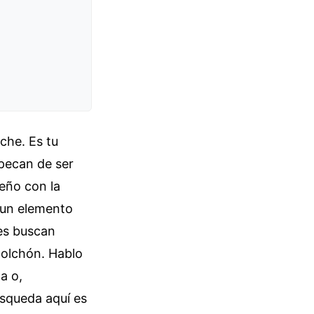
oche. Es tu
 pecan de ser
seño con la
, un elemento
nes buscan
 colchón. Hablo
a o,
úsqueda aquí es