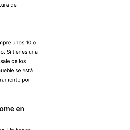
tura de
empre unos 10 o
o. Si tienes una
sale de los
mueble se está
eramente por
Home en