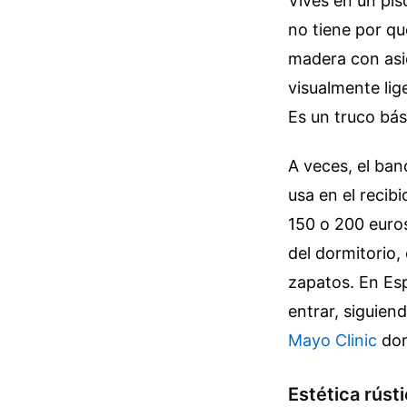
Vives en un pis
no tiene por qu
madera con asie
visualmente lig
Es un truco bás
A veces, el ban
usa en el recib
150 o 200 euros
del dormitorio,
zapatos. En Es
entrar, siguien
Mayo Clinic
don
Estética rúst