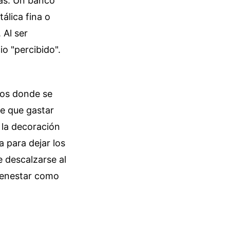
cas. Un banco
álica fina o
 Al ser
o "percibido".
tos donde se
ce que gastar
 la decoración
a para dejar los
 descalzarse al
bienestar como