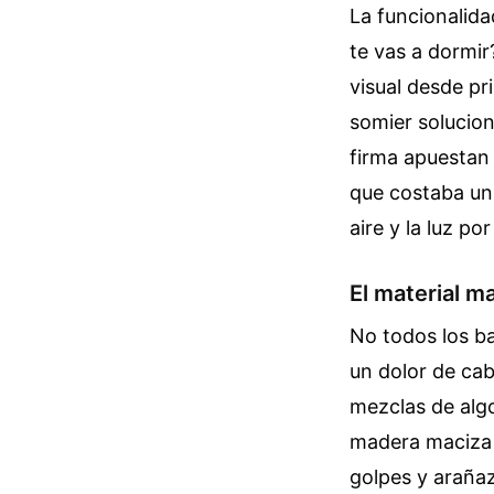
La funcionalida
te vas a dormir
visual desde pr
somier solucion
firma apuestan 
que costaba un
aire y la luz po
El material m
No todos los ba
un dolor de cab
mezclas de algo
madera maciza e
golpes y arañaz