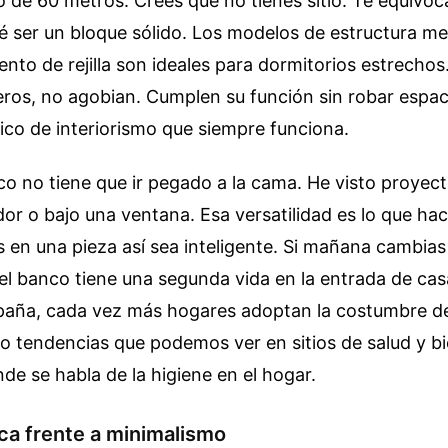
o de 60 metros. Crees que no tienes sitio. Te equivo
é ser un bloque sólido. Los modelos de estructura met
nto de rejilla son ideales para dormitorios estrechos.
eros, no agobian. Cumplen su función sin robar espaci
ico de interiorismo que siempre funciona.
co no tiene que ir pegado a la cama. He visto proyec
idor o bajo una ventana. Esa versatilidad es lo que ha
 en una pieza así sea inteligente. Si mañana cambias
 el banco tiene una segunda vida en la entrada de cas
paña, cada vez más hogares adoptan la costumbre de
do tendencias que podemos ver en sitios de salud y 
de se habla de la higiene en el hogar.
ica frente a minimalismo