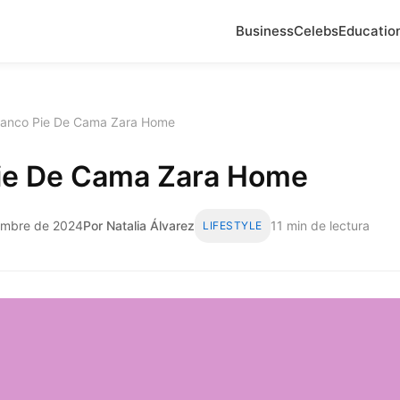
Business
Celebs
Educatio
anco Pie De Cama Zara Home
ie De Cama Zara Home
iembre de 2024
Por Natalia Álvarez
11 min de lectura
LIFESTYLE