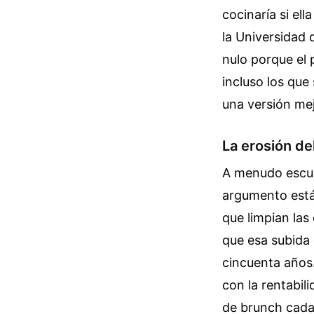
cocinaría si el
la Universidad 
nulo porque el
incluso los qu
una versión me
La erosión de
A menudo escuch
argumento están
que limpian las
que esa subida 
cincuenta años
con la rentabil
de brunch cada 