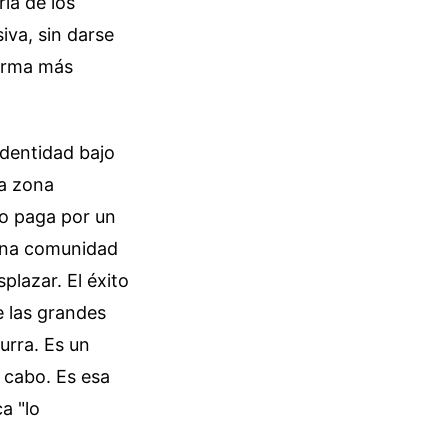
ía de los
iva, sin darse
forma más
identidad bajo
ta zona
no paga por un
 una comunidad
lazar. El éxito
e las grandes
urra. Es un
l cabo. Es esa
a "lo