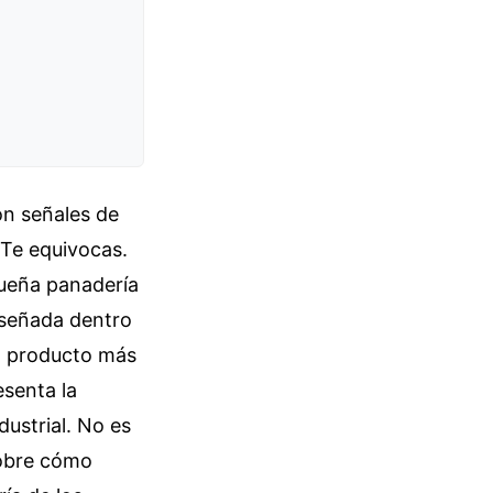
on señales de
 Te equivocas.
queña panadería
diseñada dentro
l producto más
esenta la
dustrial. No es
sobre cómo