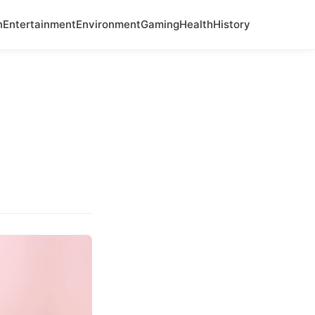
n
Entertainment
Environment
Gaming
Health
History