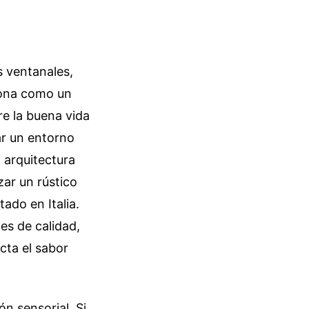
s ventanales,
iona como un
re la buena vida
ear un entorno
a arquitectura
zar un rústico
ado en Italia.
es de calidad,
cta el sabor
n sensorial. Si