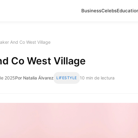
Business
Celebs
Educatio
aker And Co West Village
d Co West Village
 de 2025
Por Natalia Álvarez
10 min de lectura
LIFESTYLE