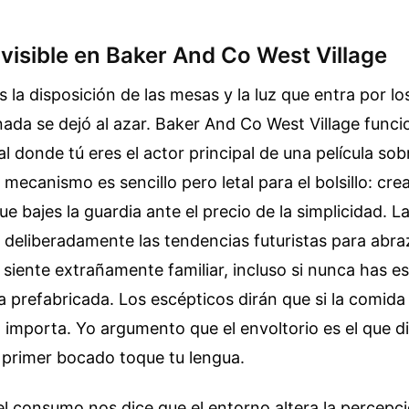
nvisible en Baker And Co West Village
 la disposición de las mesas y la luz que entra por lo
nada se dejó al azar. Baker And Co West Village func
al donde tú eres el actor principal de una película sob
 mecanismo es sencillo pero letal para el bolsillo: cr
e bajes la guardia ante el precio de la simplicidad. L
a deliberadamente las tendencias futuristas para abra
siente extrañamente familiar, incluso si nunca has est
a prefabricada. Los escépticos dirán que si la comida 
o importa. Yo argumento que el envoltorio es el que di
 primer bocado toque tu lengua.
el consumo nos dice que el entorno altera la percepció