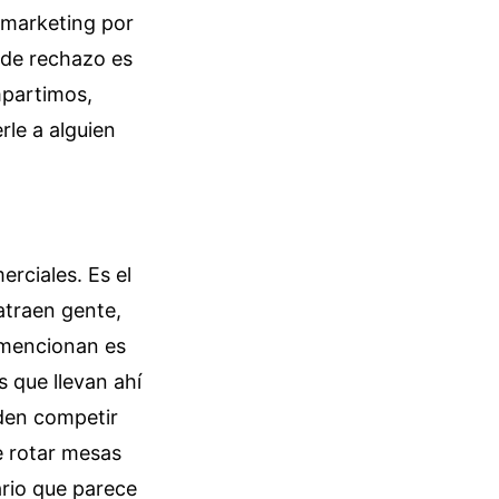
n marketing por
 de rechazo es
mpartimos,
le a alguien
rciales. Es el
atraen gente,
o mencionan es
 que llevan ahí
eden competir
e rotar mesas
ario que parece