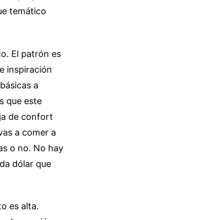
ue temático
o. El patrón es
e inspiración
 básicas a
s que este
ja de confort
 vas a comer a
ras o no. No hay
da dólar que
o es alta.