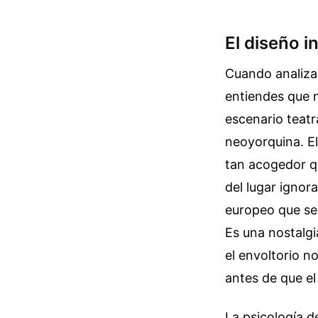
El diseño i
Cuando analizas
entiendes que 
escenario teatr
neoyorquina. El
tan acogedor qu
del lugar ignor
europeo que se 
Es una nostalgi
el envoltorio n
antes de que el
La psicología d