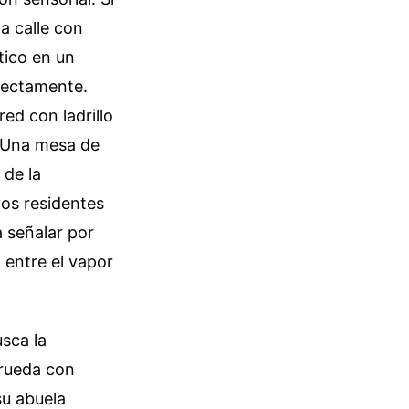
na calle con
tico en un
fectamente.
ed con ladrillo
. Una mesa de
 de la
vos residentes
 señalar por
 entre el vapor
usca la
 rueda con
su abuela