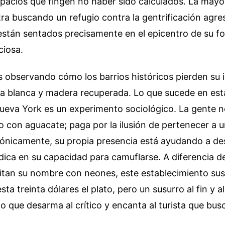
acios que fingen no haber sido calculados. La mayor
a buscando un refugio contra la gentrificación agres
están sentados precisamente en el epicentro de su 
ciosa.
 observando cómo los barrios históricos pierden su 
ra blanca y madera recuperada. Lo que sucede en es
Nueva York es un experimento sociológico. La gente 
o con aguacate; paga por la ilusión de pertenecer a
ónicamente, su propia presencia está ayudando a desp
adica en su capacidad para camuflarse. A diferencia d
itan su nombre con neones, este establecimiento sus
ta treinta dólares el plato, pero un susurro al fin y a
lo que desarma al crítico y encanta al turista que busc