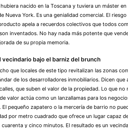
la hubiera nacido en la Toscana y tuviera un máster e
de Nueva York. Es una genialidad comercial. El riesgo
 producto apela a recuerdos colectivos que todos co
e son inventados. No hay nada más potente que vender
jorada de su propia memoria.
l vecindario bajo el barniz del brunch
o que locales de este tipo revitalizan las zonas come
dar de los desarrolladores inmobiliarios. Dicen que 
 calles, que suben el valor de la propiedad. Lo que n
de valor actúa como un lanzallamas para los negocios
. El pequeño zapatero o la mercería de barrio no pu
idad por metro cuadrado que ofrece un lugar capaz d
cuarenta y cinco minutos. El resultado es un vecind