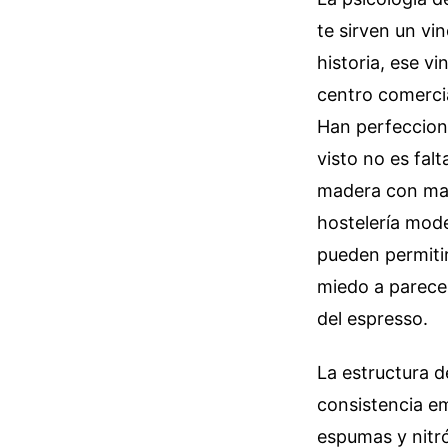
te sirven un vi
historia, ese v
centro comerci
Han perfecciona
visto no es fal
madera con mar
hostelería mode
pueden permitir
miedo a parecer
del espresso.
La estructura d
consistencia em
espumas y nitró