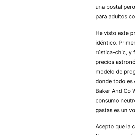
una postal per
para adultos co
He visto este p
idéntico. Primer
rústica-chic, y
precios astronó
modelo de progr
donde todo es e
Baker And Co We
consumo neutro
gastas es un vo
Acepto que la c