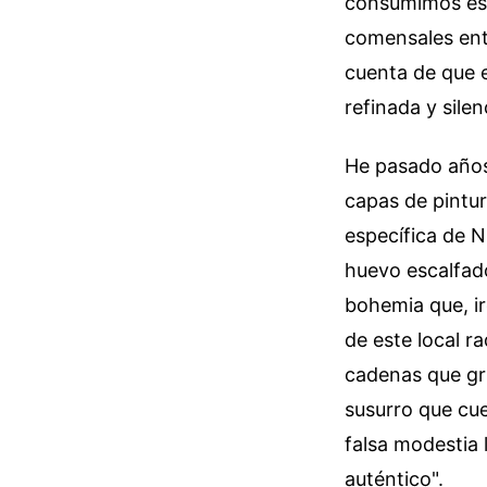
consumimos esp
comensales entr
cuenta de que 
refinada y silen
He pasado años
capas de pintu
específica de 
huevo escalfad
bohemia que, ir
de este local r
cadenas que gr
susurro que cues
falsa modestia 
auténtico".