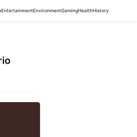
n
Entertainment
Environment
Gaming
Health
History
rio