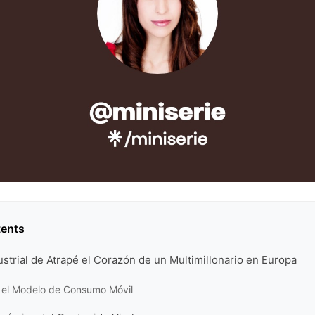
tents
strial de Atrapé el Corazón de un Multimillonario en Europa
 el Modelo de Consumo Móvil