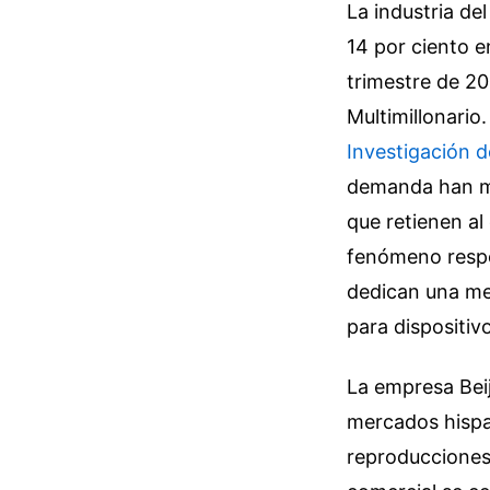
La industria de
14 por ciento 
trimestre de 2
Multimillonario
Investigación 
demanda han mo
que retienen a
fenómeno respo
dedican una me
para dispositiv
La empresa Beij
mercados hispan
reproducciones 