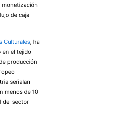
de monetización
ujo de caja
s Culturales
, ha
en el tejido
 de producción
uropeo
tria señalan
 en menos de 10
l del sector