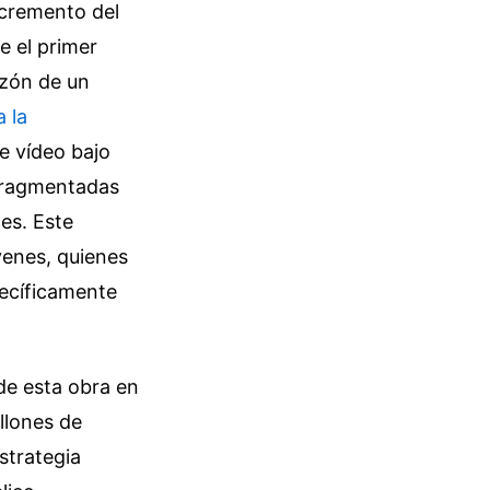
ncremento del
e el primer
azón de un
 la
de vídeo bajo
 fragmentadas
es. Este
venes, quienes
pecíficamente
de esta obra en
llones de
strategia