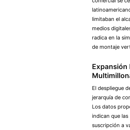
comercial se cen
latinoamericano
limitaban el al
medios digitale
radica en la si
de montaje ver
Expansión 
Multimillon
El despliegue d
jerarquía de co
Los datos prop
indican que la
suscripción a v