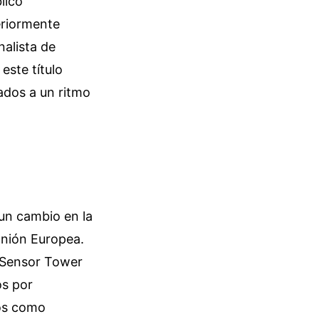
lico
eriormente
nalista de
este título
ados a un ritmo
 un cambio en la
Unión Europea.
o Sensor Tower
os por
dos como