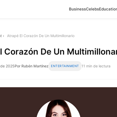
Business
Celebs
Educatio
t
›
Atrapé El Corazón De Un Multimillonario
l Corazón De Un Multimillona
o de 2025
Por Rubén Martínez
11 min de lectura
ENTERTAINMENT