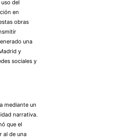
 uso del
cción en
 estas obras
nsmitir
generado una
 Madrid y
des sociales y
ia mediante un
didad narrativa.
mó que el
r al de una