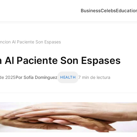
Business
Celebs
Educatio
ncion Al Paciente Son Espases
n Al Paciente Son Espases
 de 2025
Por Sofía Domínguez
7 min de lectura
HEALTH