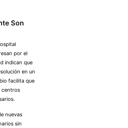
ente Son
ospital
resan por el
ud indican que
esolución en un
bio facilita que
s centros
sarios.
 de nuevas
arios sin