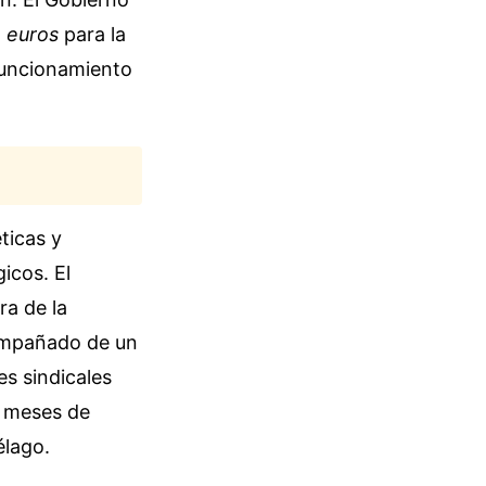
e euros
para la
funcionamiento
ticas y
icos. El
ra de la
compañado de un
es sindicales
s meses de
élago.