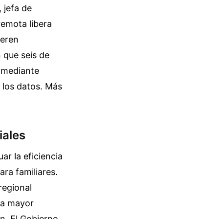
 jefa de
remota libera
ieren
 que seis de
a mediante
 los datos.
Más
iales
ar la eficiencia
ara familiares.
regional
una mayor
ón. El Gobierno