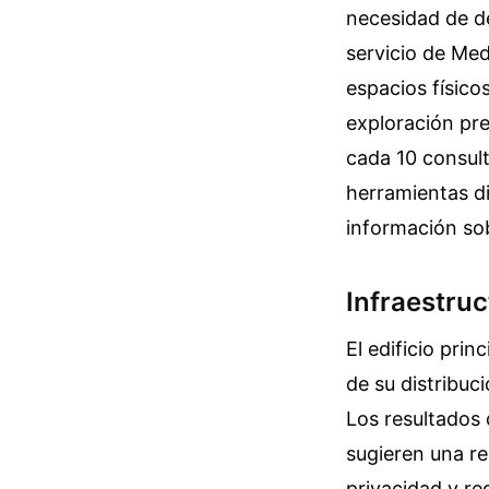
necesidad de de
servicio de Med
espacios físico
exploración pre
cada 10 consul
herramientas di
información so
Infraestruc
El edificio prin
de su distribuc
Los resultados 
sugieren una re
privacidad y re