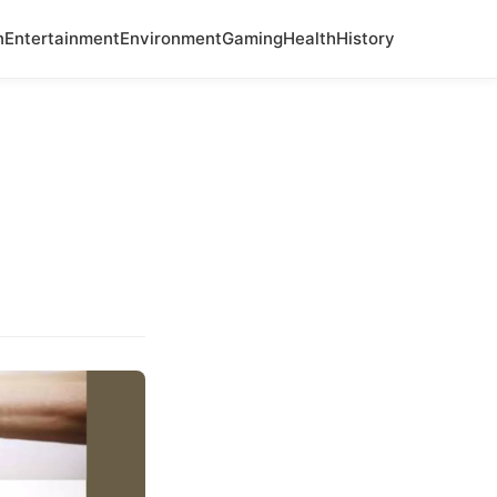
n
Entertainment
Environment
Gaming
Health
History