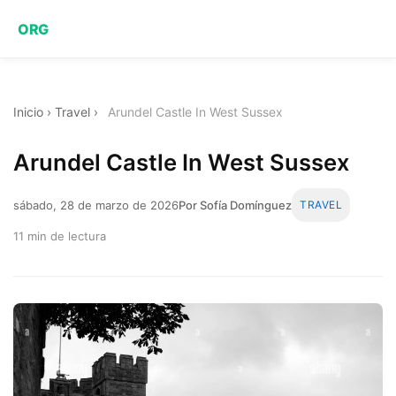
ORG
Inicio
›
Travel
›
Arundel Castle In West Sussex
Arundel Castle In West Sussex
sábado, 28 de marzo de 2026
Por Sofía Domínguez
TRAVEL
11 min de lectura