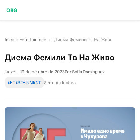
ORG
Inicio
›
Entertainment
›
Диема Фемили Тв На Живо
Диема Фемили Тв На Живо
jueves, 19 de octubre de 2023
Por Sofía Domínguez
ENTERTAINMENT
8 min de lectura