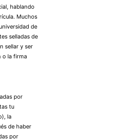
cial, hablando
rícula. Muchos
 universidad de
tes selladas de
 sellar y ser
 o la firma
ladas por
tas tu
), la
ués de haber
das por