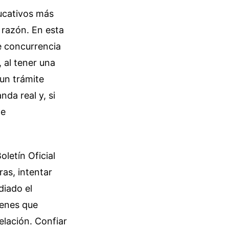
ucativos más
a razón. En esta
de concurrencia
 al tener una
 un trámite
da real y, si
de
oletín Oficial
ras, intentar
diado el
ienes que
elación. Confiar