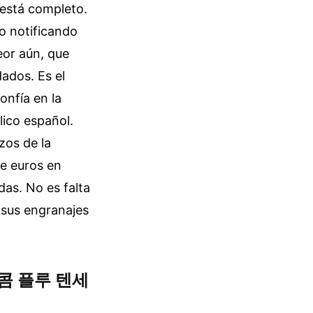
 está completo.
o notificando
eor aún, que
ados. Es el
fía en la
lico español.
zos de la
de euros en
das. No es falta
 sus engranajes
리드 콤 플루 텐세