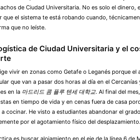
achos de Ciudad Universitaria. No es solo el dinero, 
r que el sistema te está robando cuando, técnicament
rma que no leíste.
logística de Ciudad Universitaria y el c
rte
ge vivir en zonas como Getafe o Leganés porque el a
cular que van a pasar dos horas al día en el Cercanías
ses en la
마드리드 콤 플루 텐세 대학교
. Al final del mes
gastas en tiempo de vida y en cenas fuera de casa por
 a cocinar. He visto a estudiantes abandonar el grad
emente por el agotamiento físico del desplazamiento
ctica es buscar alojamiento en el eje de la línea 6 de 