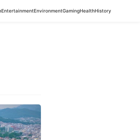
n
Entertainment
Environment
Gaming
Health
History