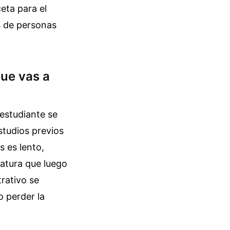
eta para el
s de personas
que vas a
estudiante se
studios previos
s es lento,
natura que luego
trativo se
 perder la