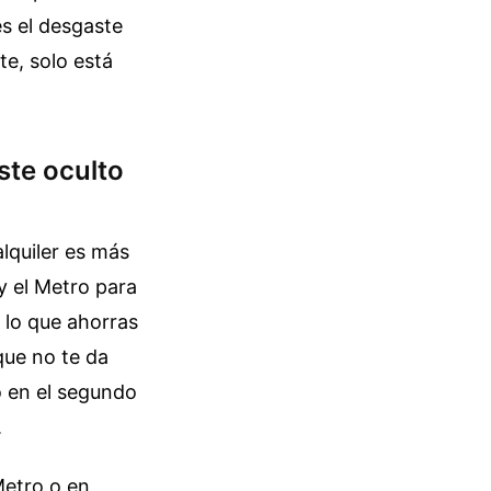
es el desgaste
e, solo está
oste oculto
lquiler es más
 y el Metro para
, lo que ahorras
que no te da
o en el segundo
.
Metro o en