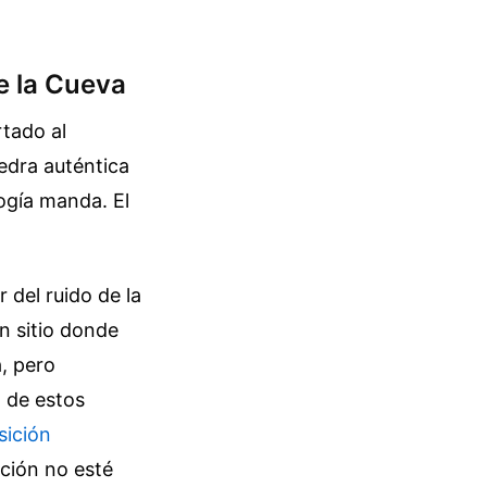
e la Cueva
tado al
iedra auténtica
logía manda. El
 del ruido de la
n sitio donde
, pero
n de estos
sición
ación no esté