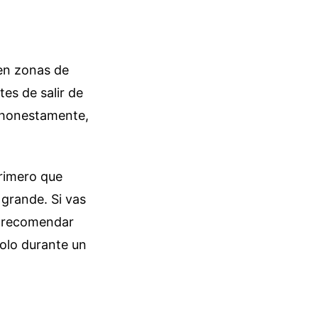
 en zonas de
es de salir de
y honestamente,
primero que
s grande. Si vas
o recomendar
 solo durante un