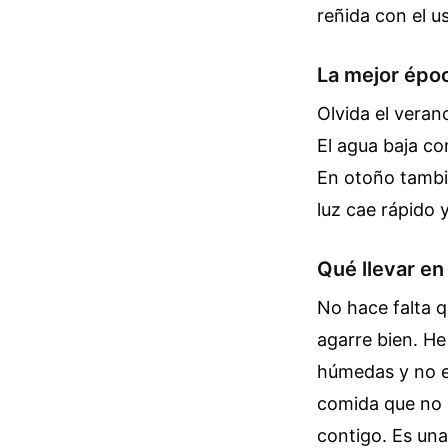
reñida con el u
La mejor époc
Olvida el veran
El agua baja co
En otoño tambié
luz cae rápido 
Qué llevar en
No hace falta q
agarre bien. H
húmedas y no es
comida que no 
contigo. Es un