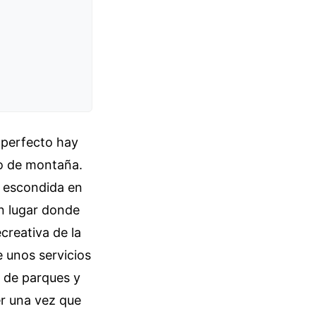
 perfecto hay
po de montaña.
o escondida en
un lugar donde
ecreativa de la
 unos servicios
s de parques y
er una vez que