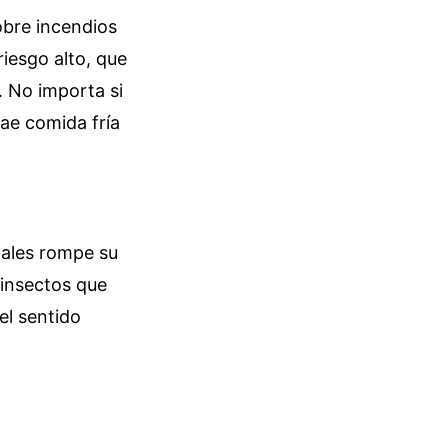
obre incendios
iesgo alto, que
. No importa si
rae comida fría
imales rompe su
 insectos que
el sentido