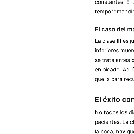
constantes. El 
temporomandibul
El caso del m
La clase III es 
inferiores mue
se trata antes 
en picado. Aquí 
que la cara recu
El éxito co
No todos los di
pacientes. La c
la boca; hay qu