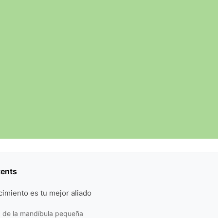
tents
cimiento es tu mejor aliado
a de la mandíbula pequeña