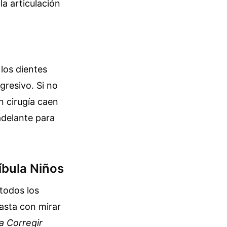
a articulación
 los dientes
resivo. Si no
n cirugía caen
 adelante para
íbula Niños
 todos los
basta con mirar
a Corregir