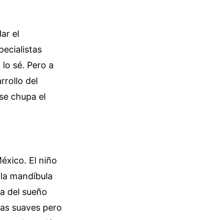
ar el
ecialistas
lo sé. Pero a
rrollo del
 se chupa el
éxico. El niño
 la mandíbula
ea del sueño
rzas suaves pero