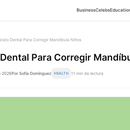
Business
Celebs
Educatio
rato Dental Para Corregir Mandíbula Niños
Dental Para Corregir Mandíb
de 2026
Por Sofía Domínguez
11 min de lectura
HEALTH