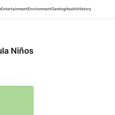
n
Entertainment
Environment
Gaming
Health
History
ula Niños