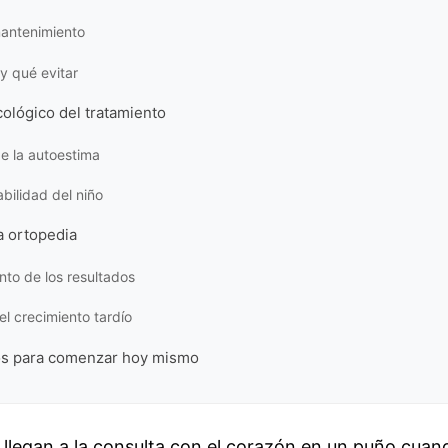
mantenimiento
y qué evitar
cológico del tratamiento
e la autoestima
bilidad del niño
la ortopedia
to de los resultados
el crecimiento tardío
os para comenzar hoy mismo
llegan a la consulta con el corazón en un puño cuan