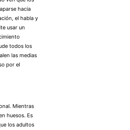
caparse hacia
ción, el habla y
ite usar un
cimiento
mude todos los
alen las medias
so por el
onal. Mientras
en huesos. Es
ue los adultos