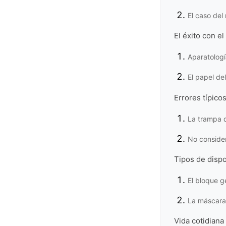
El caso del
El éxito con e
Aparatologí
El papel de
Errores típico
La trampa d
No consider
Tipos de dispo
El bloque g
La máscara 
Vida cotidiana