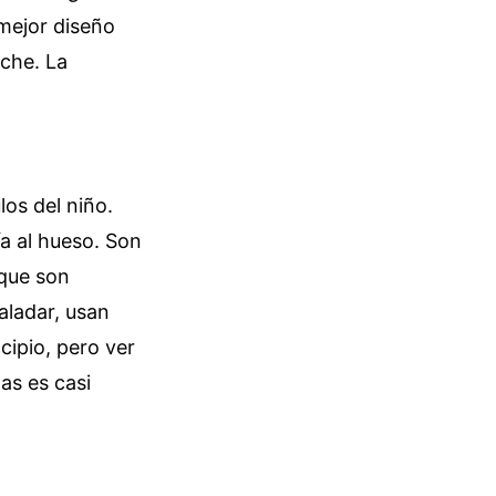
 mejor diseño
oche. La
os del niño.
ía al hueso. Son
 que son
aladar, usan
cipio, pero ver
as es casi