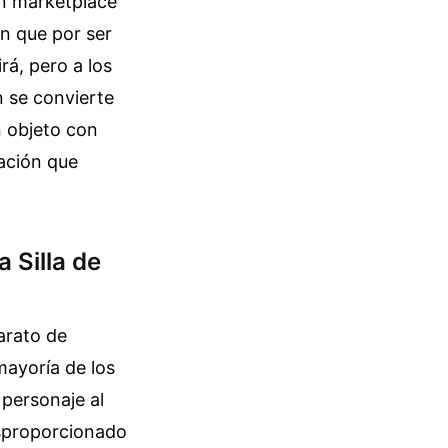
un marketplace
en que por ser
rá, pero a los
n se convierte
n objeto con
ración que
a Silla de
arato de
mayoría de los
 personaje al
esproporcionado