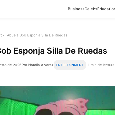
Business
Celebs
Educatio
t
›
Abuela Bob Esponja Silla De Ruedas
ob Esponja Silla De Ruedas
gosto de 2025
Por Natalia Álvarez
11 min de lectura
ENTERTAINMENT