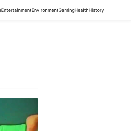
n
Entertainment
Environment
Gaming
Health
History