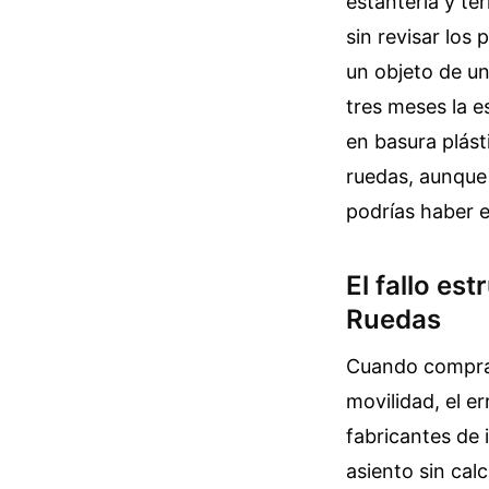
estantería y t
sin revisar los
un objeto de un
tres meses la e
en basura plást
ruedas, aunque 
podrías haber e
El fallo es
Ruedas
Cuando compras
movilidad, el e
fabricantes de 
asiento sin cal