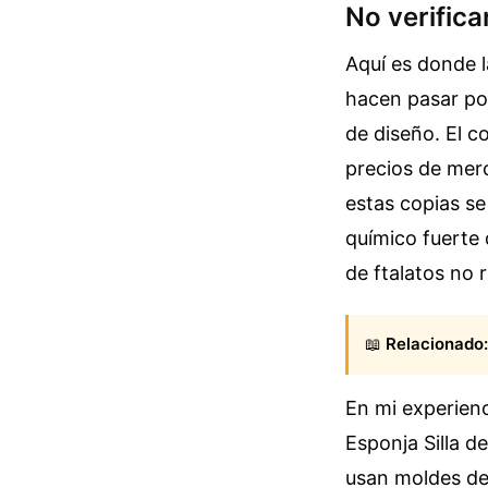
No verifica
Aquí es donde l
hacen pasar po
de diseño. El c
precios de mer
estas copias se
químico fuerte 
de ftalatos no 
📖
Relacionado:
En mi experienc
Esponja Silla d
usan moldes de 