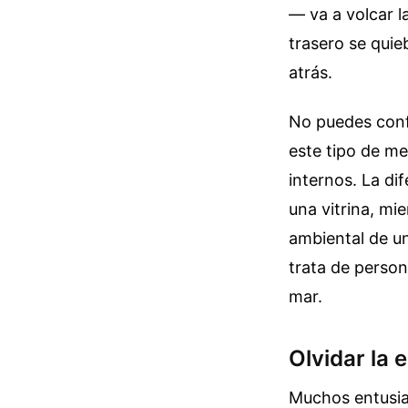
— va a volcar l
trasero se quie
atrás.
No puedes confi
este tipo de me
internos. La di
una vitrina, mi
ambiental de u
trata de person
mar.
Olvidar la 
Muchos entusia