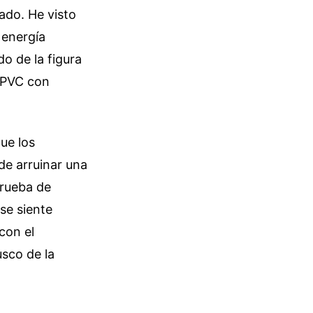
ado. He visto
 energía
do de la figura
r PVC con
ue los
de arruinar una
prueba de
 se siente
con el
usco de la