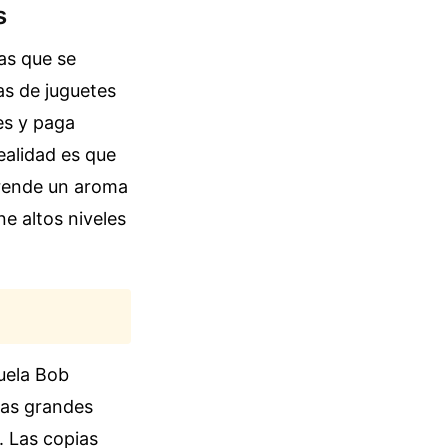
s
as que se
as de juguetes
es y paga
ealidad es que
sprende un aroma
e altos niveles
buela Bob
sas grandes
. Las copias