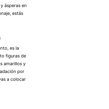
 y ásperas en
onaje, estás
n
nto, es la
sto figuras de
s amarillos y
radación por
vas a colocar