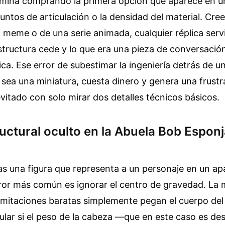
ermina comprando la primera opción que aparece en 
 puntos de articulación o la densidad del material. Cre
 meme o de una serie animada, cualquier réplica servi
structura cede y lo que era una pieza de conversació
ica. Ese error de subestimar la ingeniería detrás de u
sea una miniatura, cuesta dinero y genera una frust
vitado con solo mirar dos detalles técnicos básicos.
tructural oculto en la Abuela Bob Esponj
 una figura que representa a un personaje en un ap
rror más común es ignorar el centro de gravedad. La 
imitaciones baratas simplemente pegan el cuerpo del
cular si el peso de la cabeza —que en este caso es d