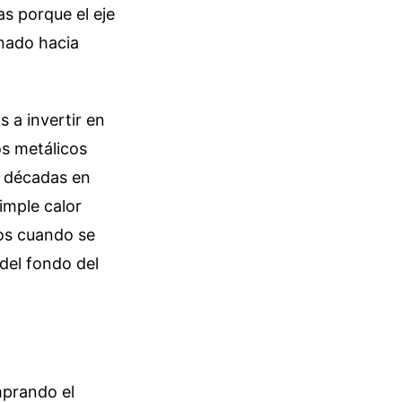
as porque el eje
inado hacia
 a invertir en
os metálicos
r décadas en
imple calor
nos cuando se
del fondo del
mprando el