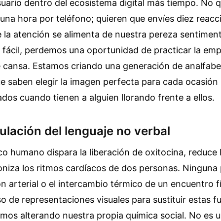
uario dentro del ecosistema digital más tiempo. No 
una hora por teléfono; quieren que envíes diez reacc
 la atención se alimenta de nuestra pereza sentiment
 fácil, perdemos una oportunidad de practicar la empa
e cansa. Estamos criando una generación de analfab
e saben elegir la imagen perfecta para cada ocasión
os cuando tienen a alguien llorando frente a ellos.
ulación del lenguaje no verbal
ico humano dispara la liberación de oxitocina, reduce 
roniza los ritmos cardíacos de dos personas. Ninguna
ón arterial o el intercambio térmico de un encuentro fí
so de representaciones visuales para sustituir estas f
amos alterando nuestra propia química social. No es 