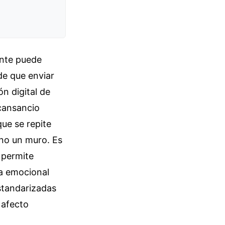
ante puede
de que enviar
n digital de
 cansancio
que se repite
ino un muro. Es
 permite
ía emocional
estandarizadas
 afecto