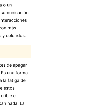
a o un
la comunicación
 interacciones
 con más
 y coloridos.
ntes de apagar
. Es una forma
 la fatiga de
e estos
erible el
ican nada. La