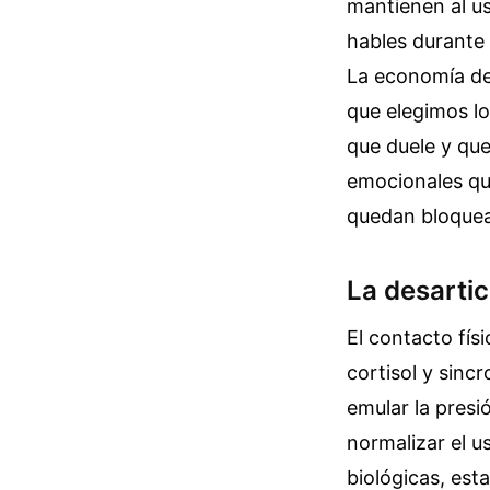
mantienen al us
hables durante 
La economía de
que elegimos lo
que duele y qu
emocionales qu
quedan bloquead
La desartic
El contacto fís
cortisol y sinc
emular la presi
normalizar el u
biológicas, est