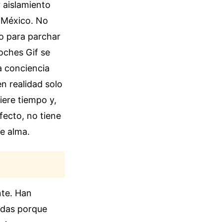
 aislamiento
 México. No
o para parchar
oches Gif se
a conciencia
n realidad solo
iere tiempo y,
rfecto, no tiene
ne alma.
nte. Han
adas porque