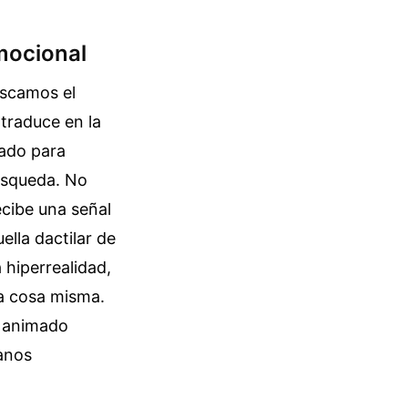
mocional
uscamos el
 traduce en la
cado para
úsqueda. No
ecibe una señal
ella dactilar de
 hiperrealidad,
la cosa misma.
o animado
anos