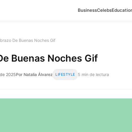
Business
Celebs
Educatio
brazo De Buenas Noches Gif
De Buenas Noches Gif
o de 2025
Por Natalia Álvarez
5 min de lectura
LIFESTYLE