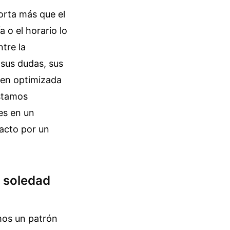
orta más que el
 o el horario lo
tre la
 sus dudas, sus
gen optimizada
estamos
es en un
tacto por un
a soledad
mos un patrón