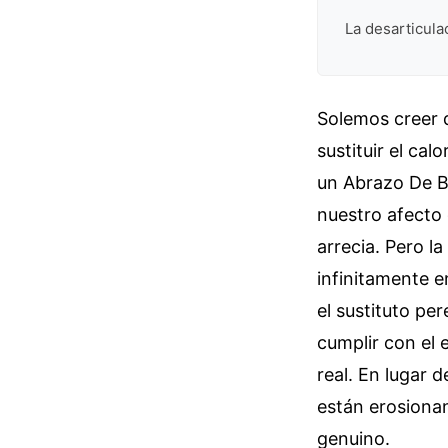
La desarticula
Solemos creer q
sustituir el ca
un Abrazo De Bu
nuestro afecto 
arrecia. Pero l
infinitamente e
el sustituto pe
cumplir con el 
real. En lugar 
están erosiona
genuino.