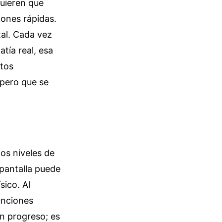
quieren que
iones rápidas.
al. Cada vez
tía real, esa
etos
 pero que se
los niveles de
 pantalla puede
sico. Al
unciones
un progreso; es