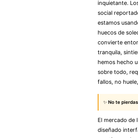
inquietante. L
social reporta
estamos usando
huecos de sole
convierte enton
tranquila, sint
hemos hecho un 
sobre todo, requ
fallos, no huel
✨
No te pierdas
El mercado de 
diseñado interf