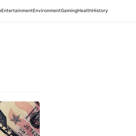
n
Entertainment
Environment
Gaming
Health
History