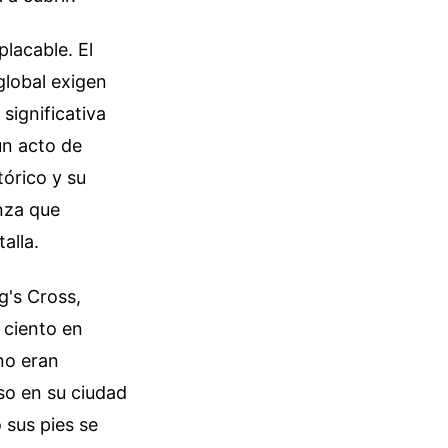
lacable. El
 global exigen
significativa
un acto de
tórico y su
nza que
alla.
g's Cross,
 ciento en
no eran
iso en su ciudad
 sus pies se