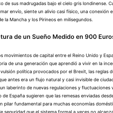
sico de sus madrugadas bajo el cielo gris londinense. 
mar envío, siente un alivio casi físico, una conexión e
de la Mancha y los Pirineos en milisegundos.
ctura de un Sueño Medido en 900 Euro
los movimientos de capital entre el Reino Unido y Esp
storia de una generación que aprendió a vivir en la inc
vulsión política provocados por el Brexit, las reglas d
ue antes era un flujo natural y casi invisible de ciuda
 un laberinto de nuevas regulaciones y fluctuaciones v
o de España sugieren que las remesas enviadas desde
un pilar fundamental para muchas economías domést
 seguridad que el sistema formal a veces no alcanza 