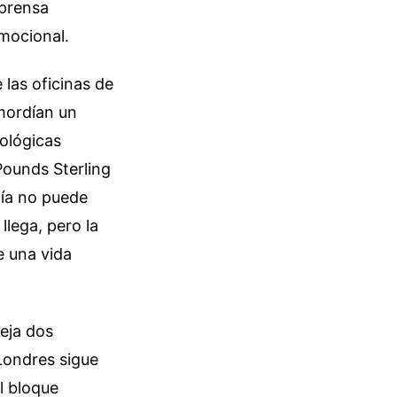
 prensa
emocional.
 las oficinas de
 mordían un
nológicas
Pounds Sterling
gía no puede
llega, pero la
e una vida
leja dos
Londres sigue
l bloque