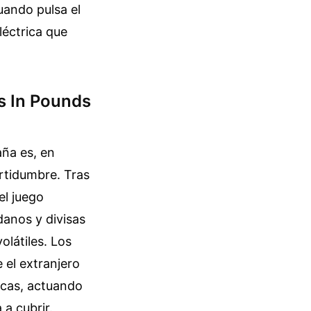
Cuando pulsa el
léctrica que
s In Pounds
aña es, en
ertidumbre. Tras
el juego
danos y divisas
olátiles. Los
 el extranjero
icas, actuando
a cubrir.