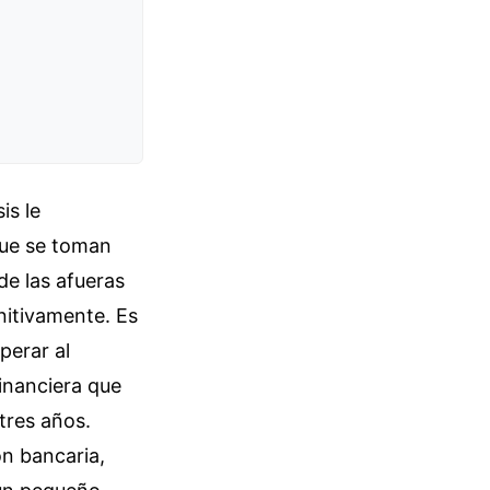
is le
que se toman
de las afueras
nitivamente. Es
perar al
inanciera que
tres años.
ón bancaria,