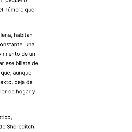
 un pequeño
 el número que
lena, habitan
 constante, una
vimiento de un
r ese billete de
d que, aunque
exto, deja de
lor de hogar y
tico,
 de Shoreditch.