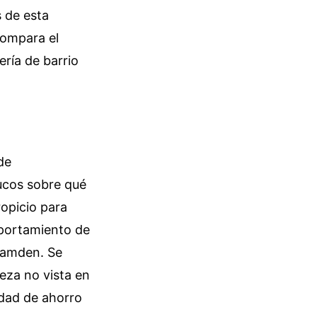
 de esta
compara el
ría de barrio
de
ucos sobre qué
opicio para
mportamiento de
Camden. Se
eza no vista en
idad de ahorro