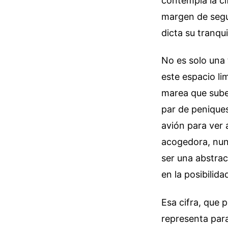
contempla la ci
margen de segu
dicta su tranqu
No es solo una 
este espacio li
marea que sube
par de peniques
avión para ver 
acogedora, nunc
ser una abstra
en la posibilid
Esa cifra, que 
representa para