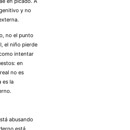
cae en picado. A
genitivo y no
externa.
o, no el punto
l, el niño pierde
 como intentar
uestos: en
 real no es
 es la
erno.
 está abusando
aderno está