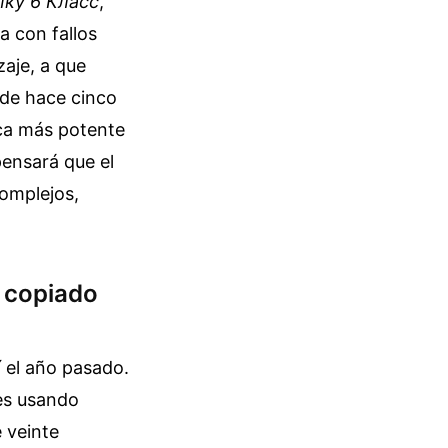
ыку 6 Класс
,
a con fallos
zaje, a que
 de hace cinco
ica más potente
pensará que el
omplejos,
l copiado
 el año pasado.
des usando
 veinte