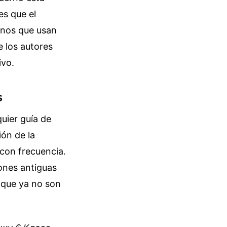
es que el
mnos que usan
e los autores
ivo.
s
uier guía de
ión de la
 con frecuencia.
ones antiguas
n que ya no son