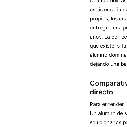
Cuando utiliza
estás enseñando
propios, los cu
entregue una p
años. La corre
que existe; si 
alumno domina 
dejando una bas
Comparativa
directo
Para entender 
Un alumno de s
solucionarios 