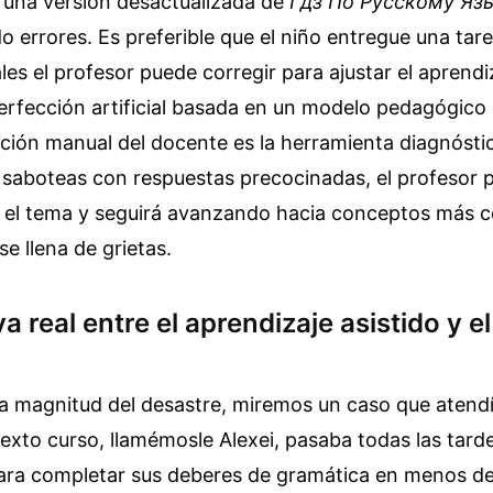
s una versión desactualizada de
Гдз По Русскому Яз
 errores. Es preferible que el niño entregue una tare
ales el profesor puede corregir para ajustar el aprendi
erfección artificial basada en un modelo pedagógico
cción manual del docente es la herramienta diagnóst
la saboteas con respuestas precocinadas, el profesor 
el tema y seguirá avanzando hacia conceptos más c
e llena de grietas.
 real entre el aprendizaje asistido y e
la magnitud del desastre, miremos un caso que atendí
exto curso, llamémosle Alexei, pasaba todas las tar
para completar sus deberes de gramática en menos de