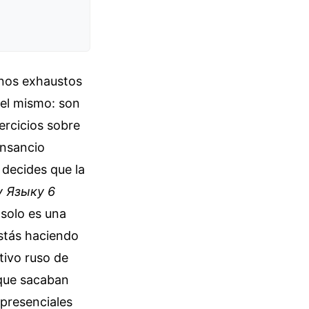
nos exhaustos
 el mismo: son
jercicios sobre
ansancio
 decides que la
у Языку 6
 solo es una
estás haciendo
tivo ruso de
 que sacaban
 presenciales