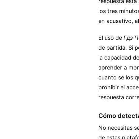
respuesta está a
los tres minuto
en acusativo, a
El uso de
Гдз П
de partida. Si p
la capacidad de
aprender a mon
cuanto se los qu
prohibir el acce
respuesta corre
Cómo detectar
No necesitas se
de estas platafo