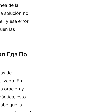
nea de la
na solución no
l, y ese error
uen las
con Гдз По
ías de
alizado. En
la oración y
ráctica, esto
sabe que la