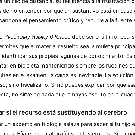
 un clic de distancia, su resistencia a la frustración 
s de no entender por qué un sustantivo está en caso 
bandona el pensamiento crítico y recurre a la fuente 
о Русскому Языку 6 Класс
debe ser el último recurs
ermites que el material resuelto sea la muleta principa
 identificar sus propias lagunas de conocimiento. Es
tar en bicicleta manteniendo siempre los ruedines p
itas en el examen, la caída es inevitable. La solución
so, sino fiscalizarlo. Si no puedes explicar por qué esa
cta, no sirve de nada que la hayas escrito en el cuad
 si el recurso está sustituyendo al cerebro
r un experto en filología eslava para saber si tu hijo
rmas. Fíjate en la caligrafía y en los errores. Si el cu