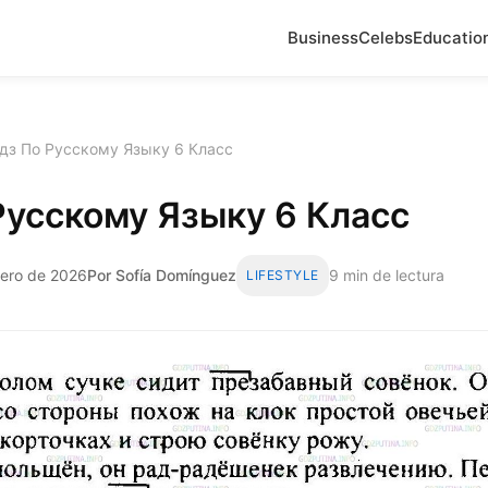
Business
Celebs
Educatio
дз По Русскому Языку 6 Класс
Русскому Языку 6 Класс
rero de 2026
Por Sofía Domínguez
9 min de lectura
LIFESTYLE