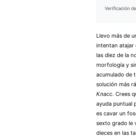
Verificación de
Llevo más de u
intentan atajar
las diez de la n
morfología y si
acumulado de to
solución más rá
Класс
. Crees q
ayuda puntual p
es cavar un fos
sexto grado le 
dieces en las t