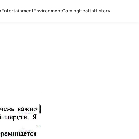
n
Entertainment
Environment
Gaming
Health
History