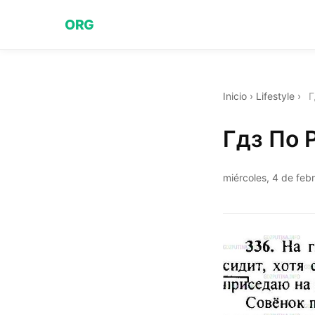
ORG
Inicio
›
Lifestyle
›
Г
Гдз По 
miércoles, 4 de feb