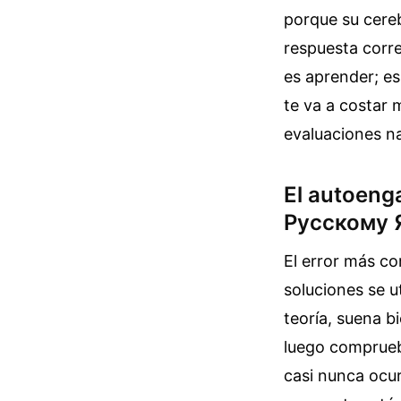
porque su cereb
respuesta corre
es aprender; es
te va a costar 
evaluaciones na
El autoenga
Русскому 
El error más co
soluciones se ut
teoría, suena bi
luego comprueba
casi nunca ocur