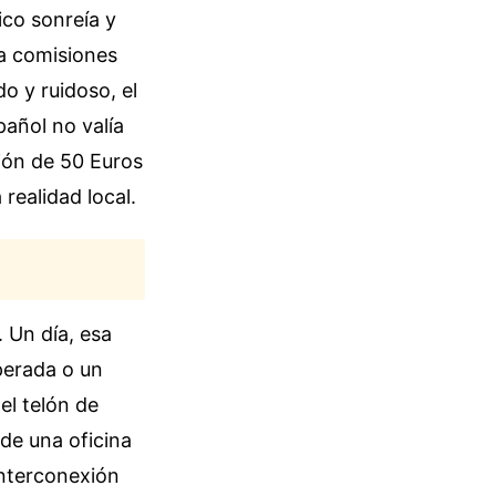
ico sonreía y
a comisiones
o y ruidoso, el
pañol no valía
ión de 50 Euros
realidad local.
. Un día, esa
sperada o un
el telón de
de una oficina
interconexión