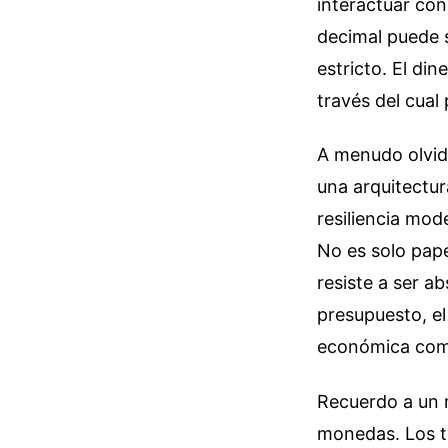
interactuar con
decimal puede 
estricto. El din
través del cual
A menudo olvida
una arquitectura
resiliencia mo
No es solo pape
resiste a ser a
presupuesto, el
económica como 
Recuerdo a un 
monedas. Los tu