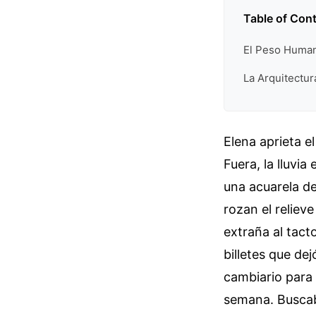
Table of Con
El Peso Human
La Arquitectur
Elena aprieta e
Fuera, la lluvia
una acuarela de
rozan el reliev
extraña al tact
billetes que de
cambiario para
semana. Buscaba