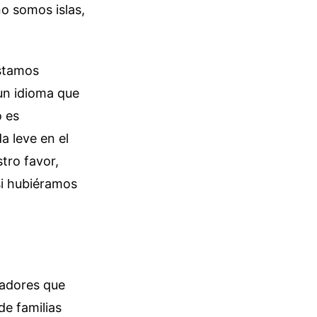
o somos islas,
Estamos
un idioma que
o es
a leve en el
stro favor,
si hubiéramos
jadores que
e familias