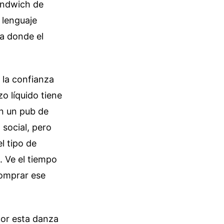
ándwich de
 lenguaje
ra donde el
 la confianza
o líquido tiene
en un pub de
 social, pero
el tipo de
. Ve el tiempo
comprar ese
por esta danza