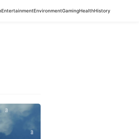
n
Entertainment
Environment
Gaming
Health
History