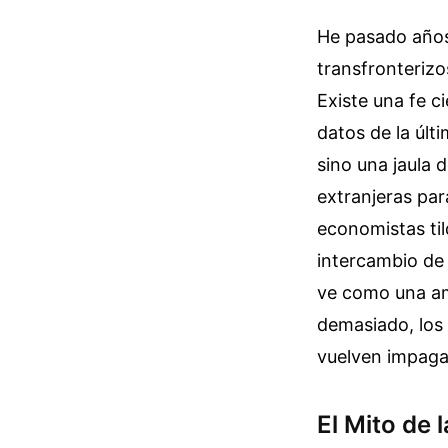
He pasado años
transfronterizo
Existe una fe c
datos de la últ
sino una jaula 
extranjeras par
economistas ti
intercambio de 
ve como una am
demasiado, los 
vuelven impaga
El Mito de 