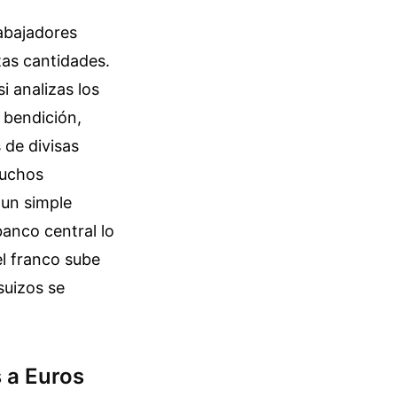
abajadores
tas cantidades.
i analizas los
 bendición,
 de divisas
muchos
 un simple
banco central lo
l franco sube
suizos se
s a Euros