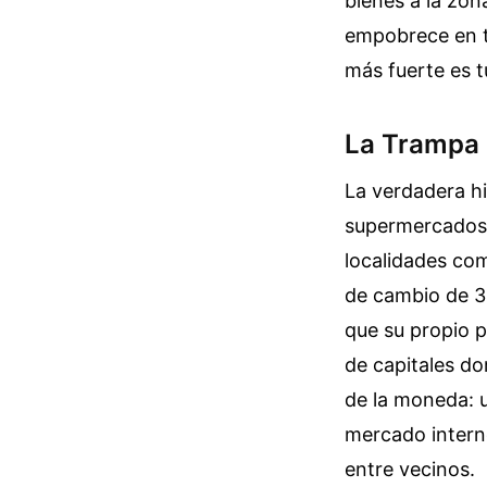
bienes a la zon
empobrece en t
más fuerte es t
La Trampa d
La verdadera hi
supermercados d
localidades co
de cambio de 3
que su propio p
de capitales do
de la moneda: u
mercado intern
entre vecinos.