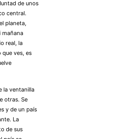
oluntad de unos
o central.
l planeta,
Si mañana
o real, la
 que ves, es
uelve
 la ventanilla
e otras. Se
s y de un país
nte. La
to de sus