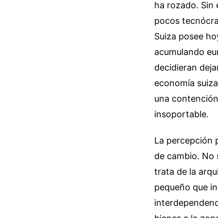
ha rozado. Sin 
pocos tecnócra
Suiza posee hoy
acumulando eur
decidieran dejar
economía suiza 
una contención 
insoportable.
La percepción p
de cambio. No 
trata de la arq
pequeño que in
interdependenci