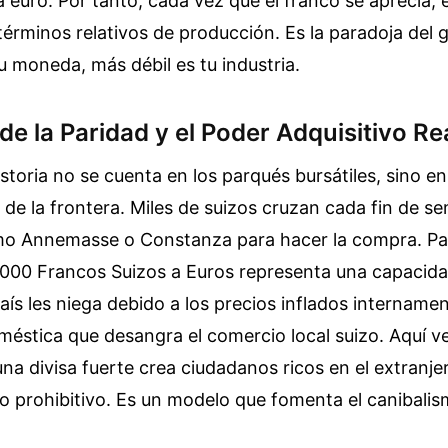
a euro. Por tanto, cada vez que el franco se aprecia, e
érminos relativos de producción. Es la paradoja del 
u moneda, más débil es tu industria.
e la Paridad y el Poder Adquisitivo Re
storia no se cuenta en los parqués bursátiles, sino en
e la frontera. Miles de suizos cruzan cada fin de s
mo Annemasse o Constanza para hacer la compra. Para
000 Francos Suizos a Euros representa una capaci
aís les niega debido a los precios inflados intername
méstica que desangra el comercio local suizo. Aquí v
na divisa fuerte crea ciudadanos ricos en el extranje
o prohibitivo. Es un modelo que fomenta el canibal