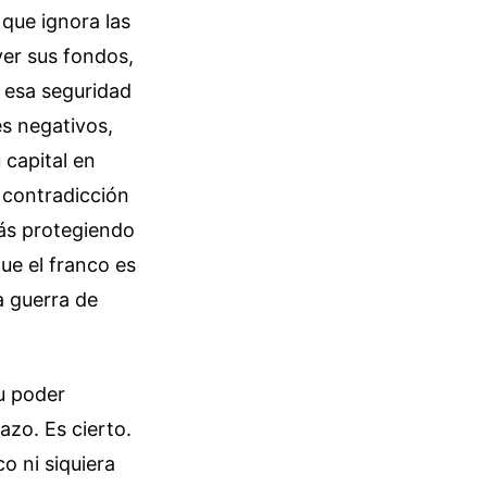
 que ignora las
er sus fondos,
o esa seguridad
és negativos,
 capital en
 contradicción
tás protegiendo
ue el franco es
a guerra de
u poder
azo. Es cierto.
o ni siquiera