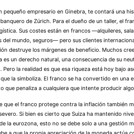
un pequeño empresario en Ginebra, te contará una hi
l banquero de Zúrich. Para el dueño de un taller, el fr
ogística. Sus costes están en francos —alquileres, sal
os del mundo, seguros— pero sus clientes internacion
ción destruye los márgenes de beneficio. Muchos cree
a es un derecho natural, una consecuencia de su neut
o. Pero la realidad es que esa riqueza está hoy bajo as
ue la simboliza. El franco se ha convertido en una 
to que penaliza a cualquiera que intente producir algo
 que el franco protege contra la inflación también 
severo. Si bien es cierto que Suiza ha mantenido nivel
s de la eurozona, esto no se debe solo a una gestión 
ebe a que la propia apreciación de la moneda actúa 