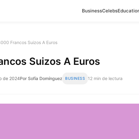
Business
Celebs
Educatio
3000 Francos Suizos A Euros
ancos Suizos A Euros
io de 2024
Por Sofía Domínguez
12 min de lectura
BUSINESS