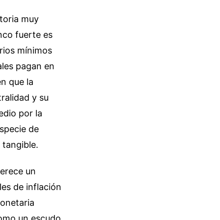
storia muy
anco fuerte es
arios mínimos
ales pagan en
n que la
ralidad y su
edio por la
especie de
 tangible.
merece un
es de inflación
monetaria
como un escudo