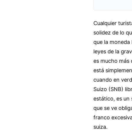
Cualquier turis
solidez de lo q
que la moneda h
leyes de la gra
es mucho más c
está simplement
cuando en verd
Suizo (SNB) lib
estático, es un
que se ve oblig
franco excesiv
suiza.