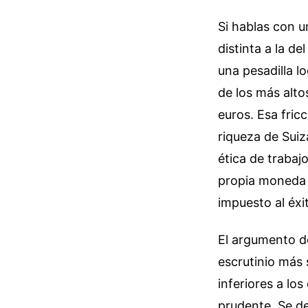
Si hablas con 
distinta a la de
una pesadilla l
de los más alt
euros. Esa fric
riqueza de Suiz
ética de trabaj
propia moneda q
impuesto al éxi
El argumento de
escrutinio más 
inferiores a lo
prudente. Se d