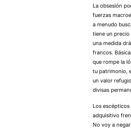
La obsesión por
fuerzas macroe
a menudo busca 
tiene un precio
una medida drás
francos. Básica
que rompe la ló
tu patrimonio, 
un valor refugi
divisas perman
Los escépticos 
adquisitivo fre
No voy a negar q