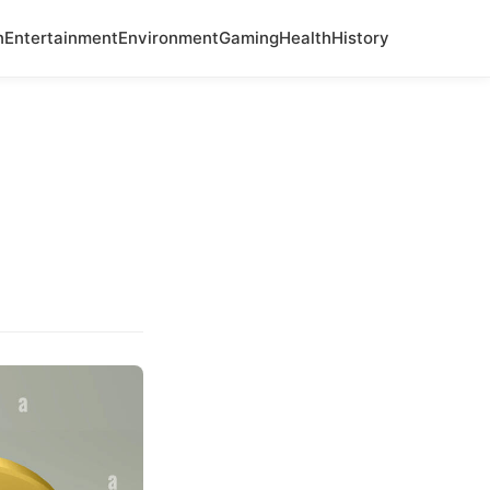
n
Entertainment
Environment
Gaming
Health
History