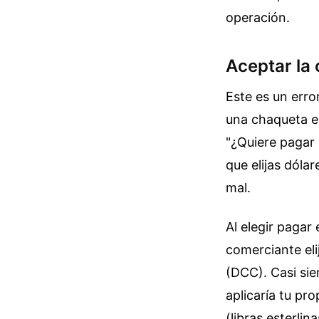
operación.
Aceptar la
Este es un erro
una chaqueta en
"¿Quiere pagar 
que elijas dól
mal.
Al elegir pagar
comerciante el
(DCC). Casi sie
aplicaría tu pr
(libras esterlin