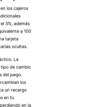
 en los cajeros
adicionales
r el 3%, además
quivalente a 100
a tarjeta
arias ocultas.
áctico. La
l tipo de cambio
 del juego.
ercambian los
ica un recargo
e en tu
perdiendo en la