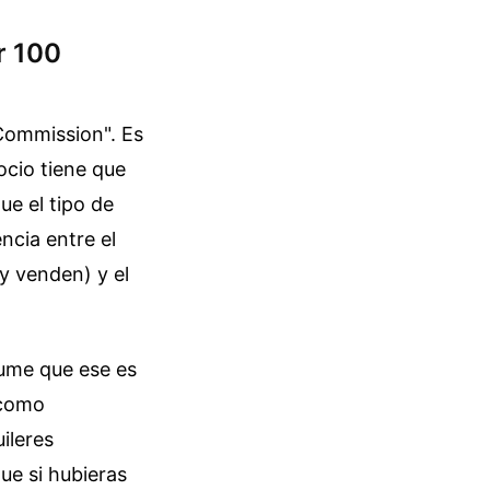
or 100
Commission". Es
ocio tiene que
ue el tipo de
ncia entre el
y venden) y el
sume que ese es
 como
ileres
que si hubieras