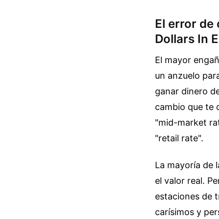
El error de
Dollars In 
El mayor engañ
un anzuelo para
ganar dinero de
cambio que te o
"mid-market rat
"retail rate".
La mayoría de l
el valor real. 
estaciones de t
carísimos y pers