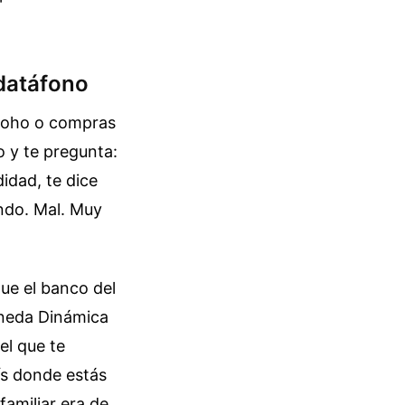
datáfono
e Soho o compras
o y te pregunta:
idad, te dice
ndo. Mal. Muy
que el banco del
oneda Dinámica
el que te
aís donde estás
familiar era de