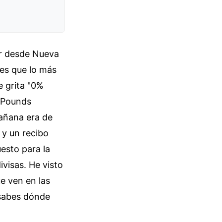
or desde Nueva
des que lo más
e grita "0%
h Pounds
mañana era de
s y un recibo
esto para la
visas. He visto
ue ven en las
o sabes dónde