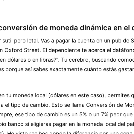
 conversión de moneda dinámica en el 
r sutil pero letal. Vas a pagar la cuenta en un pub d
 Oxford Street. El dependiente te acerca el datáfon
en dólares o en libras?". Tu cerebro, buscando comod
ares porque así sabes exactamente cuánto estás gasta
 en tu moneda local (dólares en este caso), permites 
ija el tipo de cambio. Esto se llama Conversión de M
mpre, ese tipo de cambio es un 5% o un 7% peor que 
opio banco si eligieras pagar en la moneda local del p
as). He visto recibos donde la diferencia por una cena 