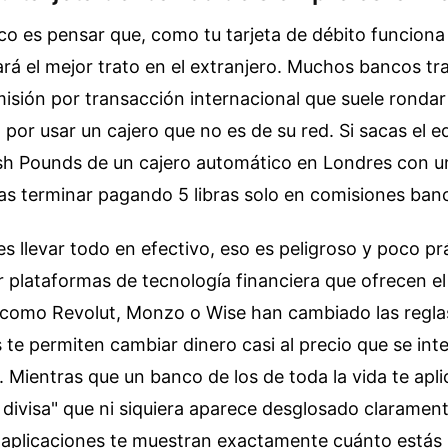
ico es pensar que, como tu tarjeta de débito funciona
dará el mejor trato en el extranjero. Muchos bancos tr
isión por transacción internacional que suele ronda
o por usar un cajero que no es de su red. Si sacas el e
ish Pounds de un cajero automático en Londres con un
as terminar pagando 5 libras solo en comisiones banc
es llevar todo en efectivo, eso es peligroso y poco pr
r plataformas de tecnología financiera que ofrecen e
 como Revolut, Monzo o Wise han cambiado las reglas
te permiten cambiar dinero casi al precio que se int
. Mientras que un banco de los de toda la vida te apl
divisa" que ni siquiera aparece desglosado clarament
s aplicaciones te muestran exactamente cuánto estás 