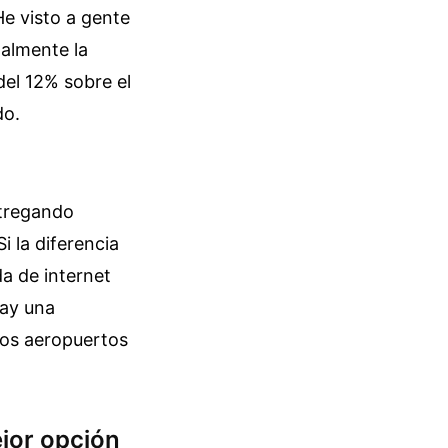
He visto a gente
galmente la
el 12% sobre el
do.
ntregando
i la diferencia
a de internet
hay una
 los aeropuertos
ejor opción