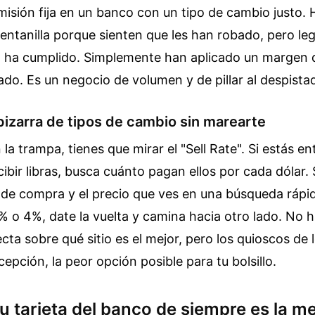
sión fija en un banco con un tipo de cambio justo. 
ventanilla porque sienten que les han robado, pero le
 ha cumplido. Simplemente han aplicado un margen d
do. Es un negocio de volumen y de pillar al despista
pizarra de tipos de cambio sin marearte
 la trampa, tienes que mirar el "Sell Rate". Si estás e
ibir libras, busca cuánto pagan ellos por cada dólar. S
 de compra y el precio que ves en una búsqueda rápid
3% o 4%, date la vuelta y camina hacia otro lado. No 
cta sobre qué sitio es el mejor, pero los quioscos de
cepción, la peor opción posible para tu bolsillo.
u tarjeta del banco de siempre es la m