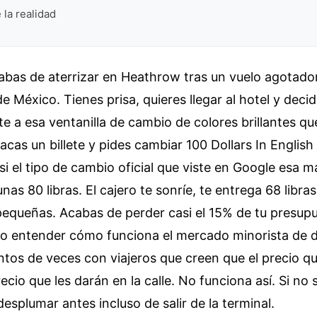
 la realidad
abas de aterrizar en Heathrow tras un vuelo agotad
e México. Tienes prisa, quieres llegar al hotel y deci
rte a esa ventanilla de cambio de colores brillantes qu
cas un billete y pides cambiar 100 Dollars In Englis
i el tipo de cambio oficial que viste en Google esa 
unas 80 libras. El cajero te sonríe, te entrega 68 libra
 pequeñas. Acabas de perder casi el 15% de tu presupu
o entender cómo funciona el mercado minorista de di
entos de veces con viajeros que creen que el precio q
precio que les darán en la calle. No funciona así. Si n
desplumar antes incluso de salir de la terminal.