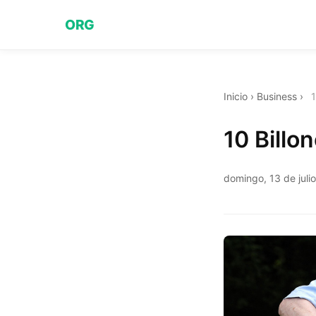
ORG
Inicio
›
Business
›
1
10 Billo
domingo, 13 de juli