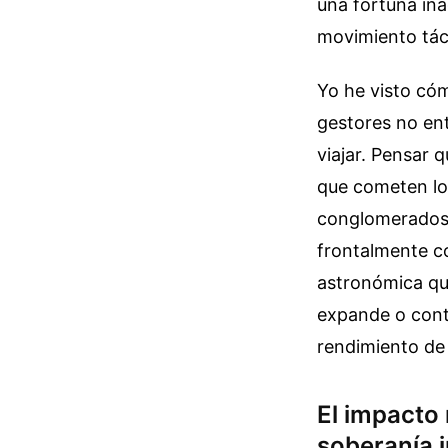
una fortuna in
movimiento tác
Yo he visto có
gestores no en
viajar. Pensar 
que cometen lo
conglomerados 
frontalmente co
astronómica qu
expande o cont
rendimiento de 
El impacto 
soberanía i