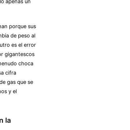
ndo apenas un
nan porque sus
bia de peso al
tro es el error
or gigantescos
 menudo choca
a cifra
de gas que se
os y el
n la