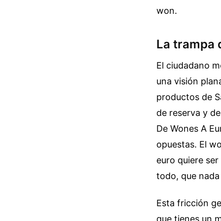
won.
La trampa d
El ciudadano me
una visión pla
productos de S
de reserva y de
De Wones A Eur
opuestas. El wo
euro quiere ser
todo, que nada
Esta fricción ge
que tienes un m