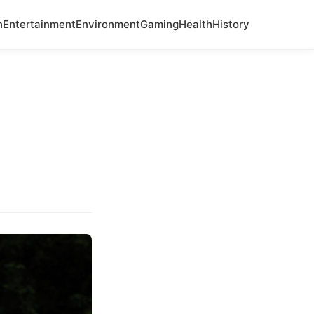
n
Entertainment
Environment
Gaming
Health
History