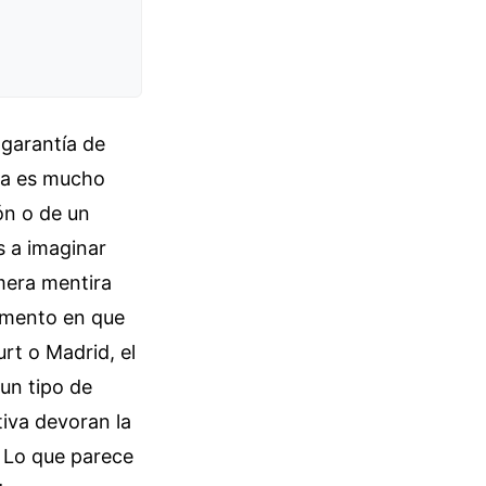
 garantía de
era es mucho
ón o de un
s a imaginar
mera mentira
omento en que
urt o Madrid, el
 un tipo de
tiva devoran la
. Lo que parece