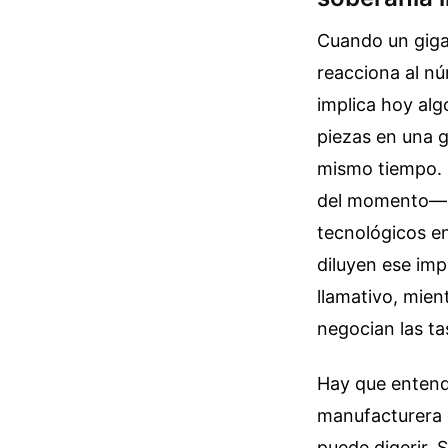
Cuando un gigan
reacciona al nú
implica hoy al
piezas en una g
mismo tiempo. E
del momento— p
tecnológicos en
diluyen ese imp
llamativo, mien
negocian las ta
Hay que entende
manufacturera q
puede digerir. 