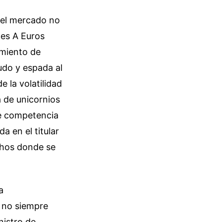
, el mercado no
nes A Euros
imiento de
udo y espada al
 la volatilidad
 de unicornios
de competencia
a en el titular
achos donde se
a
, no siempre
nistro de