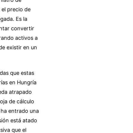
el precio de
gada. Es la
ntar convertir
rando activos a
e existir en un
adas que estas
ías en Hungría
queda atrapado
oja de cálculo
e ha entrado una
sión está atado
iva que el