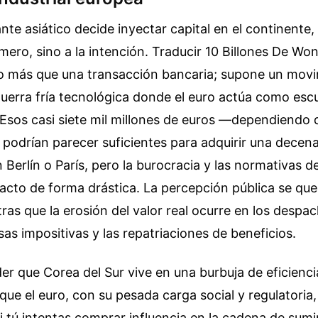
te asiático decide inyectar capital en el continente
mero, sino a la intención. Traducir 10 Billones De Wo
go más que una transacción bancaria; supone un mov
uerra fría tecnológica donde el euro actúa como esc
sos casi siete mil millones de euros —dependiendo de
odrían parecer suficientes para adquirir una decena
 Berlín o París, pero la burocracia y las normativas 
acto de forma drástica. La percepción pública se qued
tras que la erosión del valor real ocurre en los desp
sas impositivas y las repatriaciones de beneficios.
r que Corea del Sur vive en una burbuja de eficienci
ue el euro, con su pesada carga social y regulatoria
Si tú intentas comprar influencia en la cadena de sumi