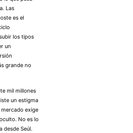
a. Las
oste es el
ciclo
ubir los tipos
er un
rsión
ás grande no
ete mil millones
iste un estigma
El mercado exige
oculto. No es lo
 desde Seúl.