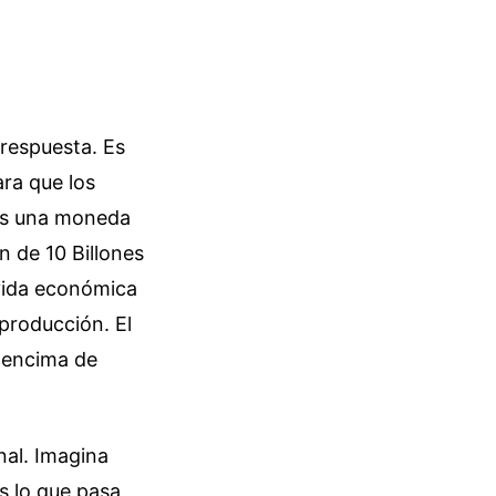
 respuesta. Es
ra que los
 es una moneda
n de 10 Billones
vida económica
 producción. El
r encima de
onal. Imagina
s lo que pasa