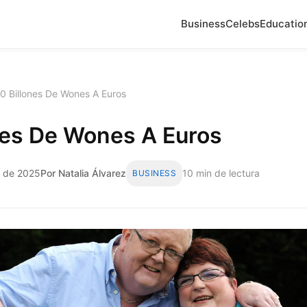
Business
Celebs
Educatio
0 Billones De Wones A Euros
nes De Wones A Euros
o de 2025
Por Natalia Álvarez
10 min de lectura
BUSINESS